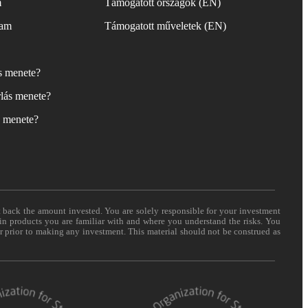
m
Támogatott országok (EN)
yam
Támogatott műveletek (EN)
ás menete?
lás menete?
s menete?
t back the amount invested. You are solely responsible for your investment
 in products you are familiar with and where you understand the risks. You
er prior to making any investment. This material should not be construed as