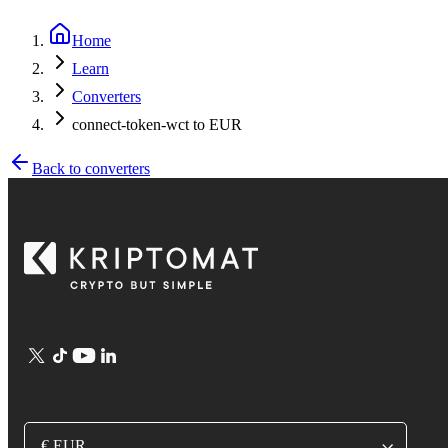
Home
Learn
Converters
connect-token-wct to EUR
Back to converters
€ EUR