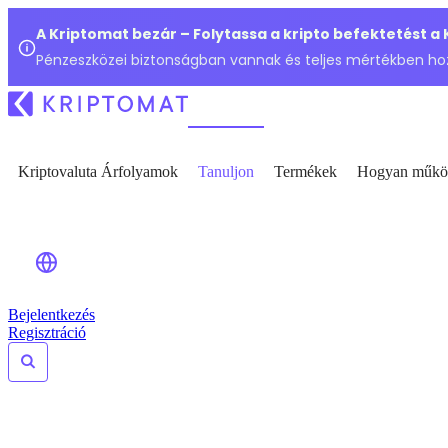
A Kriptomat bezár – Folytassa a kripto befektetést a
Pénzeszközei biztonságban vannak és teljes mértékben ho
Kriptovaluta Árfolyamok
Tanuljon
Termékek
Hogyan műkö
Bejelentkezés
Regisztráció