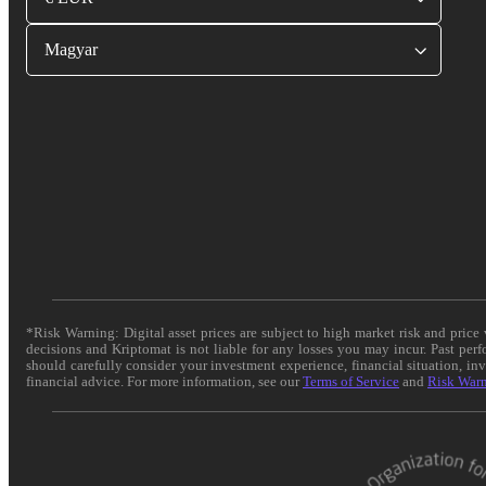
Magyar
*Risk Warning: Digital asset prices are subject to high market risk and pric
decisions and Kriptomat is not liable for any losses you may incur. Past per
should carefully consider your investment experience, financial situation, in
financial advice. For more information, see our
Terms of Service
and
Risk War