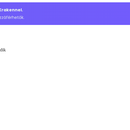
 Krakennel.
zzáférhetők.
dik