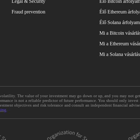
Legal & Security
Élő Bitcoin árfolya
Fraud prevention
Élő Ethereum árfol
Élő Solana árfolyam
Mi a Bitcoin vásárl
Mi a Ethereum vásár
Mi a Solana vásárlá
e volatility. The value of your investment may go down or up, and you may not ge
formance is not a reliable predictor of future performance. You should only invest
vestment objectives and risk tolerance and consult an independent financial advis
ning
.