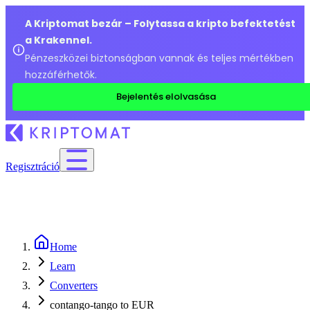
A Kriptomat bezár – Folytassa a kripto befektetést
a Krakennel.
Pénzeszközei biztonságban vannak és teljes mértékben
hozzáférhetők.
Bejelentés elolvasása
Regisztráció
Home
Learn
Converters
contango-tango to EUR