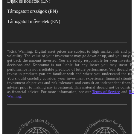
Díjak és korlátok (EN)
Támogatott országok (EN)
Támogatott műveletek (EN)
*Risk Warning: Digital asset prices are subject to high market risk and pri
volatility. The value of your investment may go down or up, and you may n
get back the amount invested. You are solely responsible for your investme
decisions and Kriptomat is not liable for any losses you may incur. Pa
performance is not a reliable predictor of future performance. You should on
invest in products you are familiar with and where you understand the risk
You should carefully consider your investment experience, financial situatio
investment objectives and risk tolerance and consult an independent financi
adviser prior to making any investment. This material should not be constru
as financial advice. For more information, see our
Terms of Service
and
Ri
Warning
.