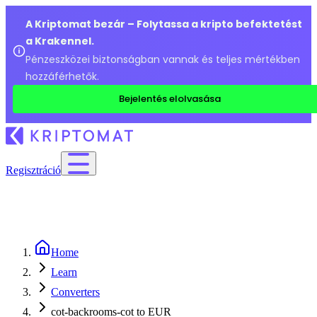
A Kriptomat bezár – Folytassa a kripto befektetést
a Krakennel.
Pénzeszközei biztonságban vannak és teljes mértékben
hozzáférhetők.
Bejelentés elolvasása
Regisztráció
Home
Learn
Converters
cot-backrooms-cot to EUR