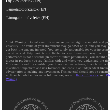
Díjak és korlátok (EN)
Támogatott országok (EN)
Támogatott műveletek (EN)
*Risk Warning: Digital asset prices are subject to high market risk and pri
volatility. The value of your investment may go down or up, and you may n
get back the amount invested. You are solely responsible for your investme
decisions and Kriptomat is not liable for any losses you may incur. Pa
performance is not a reliable predictor of future performance. You should on
invest in products you are familiar with and where you understand the risk
You should carefully consider your investment experience, financial situatio
investment objectives and risk tolerance and consult an independent financi
adviser prior to making any investment. This material should not be constru
as financial advice. For more information, see our
Terms of Service
and
Ri
Warning
.