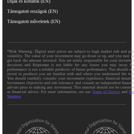
Díjak és korlátok (EN)
Támogatott országok (EN)
Támogatott műveletek (EN)
*Risk Warning: Digital asset prices are subject to high market risk and pri
volatility. The value of your investment may go down or up, and you may n
get back the amount invested. You are solely responsible for your investme
decisions and Kriptomat is not liable for any losses you may incur. Pa
performance is not a reliable predictor of future performance. You should on
invest in products you are familiar with and where you understand the risk
You should carefully consider your investment experience, financial situatio
investment objectives and risk tolerance and consult an independent financi
adviser prior to making any investment. This material should not be constru
as financial advice. For more information, see our
Terms of Service
and
Ri
Warning
.