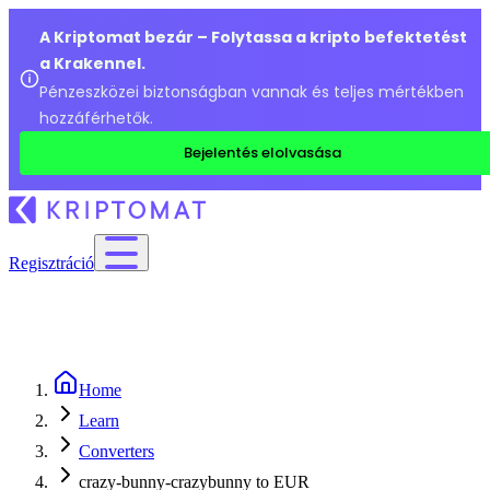
A Kriptomat bezár – Folytassa a kripto befektetést
a Krakennel.
Pénzeszközei biztonságban vannak és teljes mértékben
hozzáférhetők.
Bejelentés elolvasása
Regisztráció
Home
Learn
Converters
crazy-bunny-crazybunny to EUR