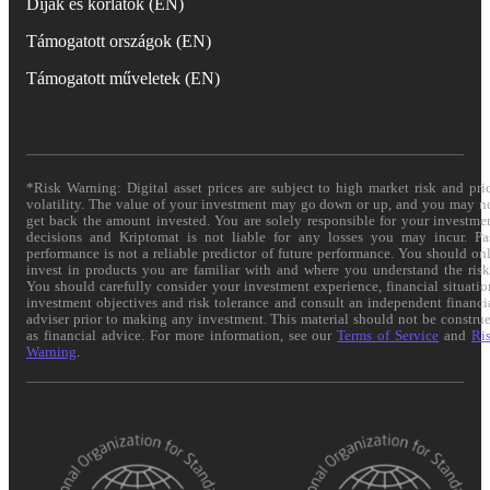
Díjak és korlátok (EN)
Támogatott országok (EN)
Támogatott műveletek (EN)
*Risk Warning: Digital asset prices are subject to high market risk and pri
volatility. The value of your investment may go down or up, and you may n
get back the amount invested. You are solely responsible for your investme
decisions and Kriptomat is not liable for any losses you may incur. Pa
performance is not a reliable predictor of future performance. You should on
invest in products you are familiar with and where you understand the risk
You should carefully consider your investment experience, financial situatio
investment objectives and risk tolerance and consult an independent financi
adviser prior to making any investment. This material should not be constru
as financial advice. For more information, see our
Terms of Service
and
Ri
Warning
.