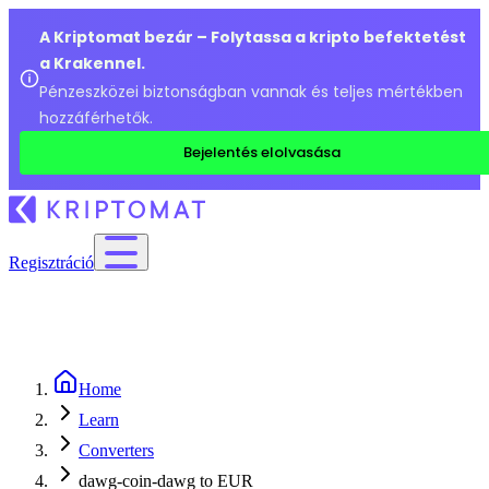
A Kriptomat bezár – Folytassa a kripto befektetést
a Krakennel.
Pénzeszközei biztonságban vannak és teljes mértékben
hozzáférhetők.
Bejelentés elolvasása
Regisztráció
Home
Learn
Converters
dawg-coin-dawg to EUR