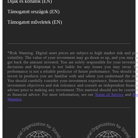
Díjak és korlátok (EN)
Támogatott országok (EN)
Támogatott műveletek (EN)
*Risk Warning: Digital asset prices are subject to high market risk and pri
volatility. The value of your investment may go down or up, and you may n
get back the amount invested. You are solely responsible for your investme
decisions and Kriptomat is not liable for any losses you may incur. Pa
performance is not a reliable predictor of future performance. You should on
invest in products you are familiar with and where you understand the risk
You should carefully consider your investment experience, financial situatio
investment objectives and risk tolerance and consult an independent financi
adviser prior to making any investment. This material should not be constru
as financial advice. For more information, see our
Terms of Service
and
Ri
Warning
.