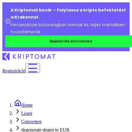
A Kriptomat bezár – Folytassa a kripto befektetést
a Krakennel.
Pénzeszközei biztonságban vannak és teljes mértékben
hozzáférhetők.
Bejelentés elolvasása
Regisztráció
Home
Learn
Converters
degenerate-degen to EUR