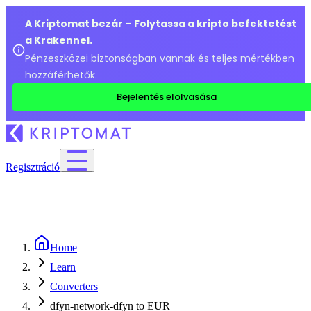
A Kriptomat bezár – Folytassa a kripto befektetést
a Krakennel.
Pénzeszközei biztonságban vannak és teljes mértékben
hozzáférhetők.
Bejelentés elolvasása
Regisztráció
Home
Learn
Converters
dfyn-network-dfyn to EUR