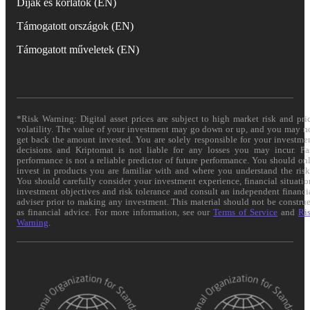
Díjak és korlátok (EN)
Támogatott országok (EN)
Támogatott műveletek (EN)
*Risk Warning: Digital asset prices are subject to high market risk and pri
volatility. The value of your investment may go down or up, and you may n
get back the amount invested. You are solely responsible for your investme
decisions and Kriptomat is not liable for any losses you may incur. Pa
performance is not a reliable predictor of future performance. You should on
invest in products you are familiar with and where you understand the risk
You should carefully consider your investment experience, financial situatio
investment objectives and risk tolerance and consult an independent financi
adviser prior to making any investment. This material should not be constru
as financial advice. For more information, see our
Terms of Service
and
Ri
Warning
.