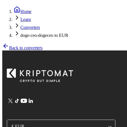
Home
Learn
Converters
doge-ceo-dogeceo to EUR
Back to converters
€ EUR