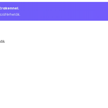
 Krakennel.
zzáférhetők.
dik