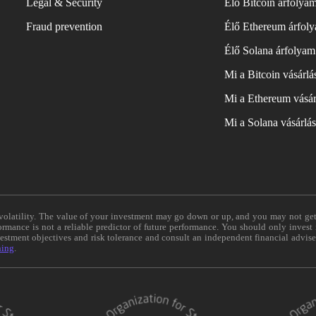
Legal & Security
Élő Bitcoin árfolya
Fraud prevention
Élő Ethereum árfol
Élő Solana árfolyam
Mi a Bitcoin vásárl
Mi a Ethereum vásár
Mi a Solana vásárlá
e volatility. The value of your investment may go down or up, and you may not ge
formance is not a reliable predictor of future performance. You should only invest
vestment objectives and risk tolerance and consult an independent financial advis
ning
.