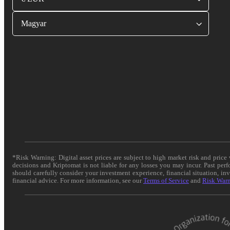
Magyar
*Risk Warning: Digital asset prices are subject to high market risk and pric
decisions and Kriptomat is not liable for any losses you may incur. Past per
should carefully consider your investment experience, financial situation, in
financial advice. For more information, see our
Terms of Service
and
Risk War