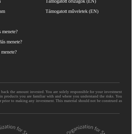
m
Támogatott országok (EN)
yam
Támogatott műveletek (EN)
ás menete?
lás menete?
s menete?
t back the amount invested. You are solely responsible for your investment
 in products you are familiar with and where you understand the risks. You
er prior to making any investment. This material should not be construed as