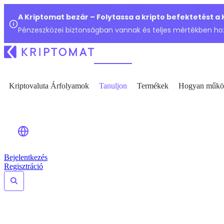
A Kriptomat bezár – Folytassa a kripto befektetést a
Pénzeszközei biztonságban vannak és teljes mértékben ho
Kriptovaluta Árfolyamok
Tanuljon
Termékek
Hogyan műkö
Bejelentkezés
Regisztráció