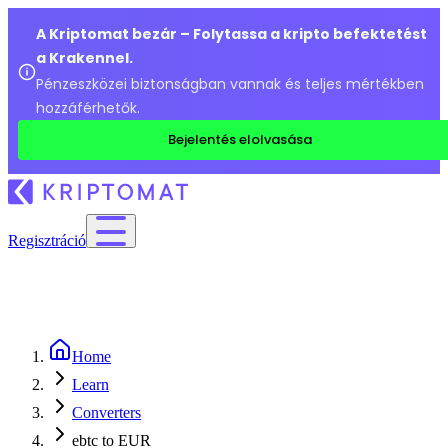
A Kriptomat bezár – Folytassa a kripto befektetést
a Krakennel.
Pénzeszközei biztonságban vannak és teljes mértékben
hozzáférhetők.
Bejelentés elolvasása
Regisztráció
Home
Learn
Converters
ebtc to EUR