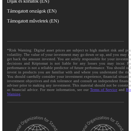
Díjak és korlátok (EN)
Támogatott országok (EN)
Támogatott műveletek (EN)
*Risk Warning: Digital asset prices are subject to high market risk and pri
volatility. The value of your investment may go down or up, and you may n
get back the amount invested. You are solely responsible for your investme
decisions and Kriptomat is not liable for any losses you may incur. Pa
performance is not a reliable predictor of future performance. You should on
invest in products you are familiar with and where you understand the risk
You should carefully consider your investment experience, financial situatio
investment objectives and risk tolerance and consult an independent financi
adviser prior to making any investment. This material should not be constru
as financial advice. For more information, see our
Terms of Service
and
Ri
Warning
.