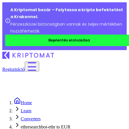
A Kriptomat bezár – Folytassa a kripto befektetést
a Krakennel.
Pénzeszközei biztonságban vannak és teljes mértékben
hozzáférhetők.
Bejelentés elolvasása
Regisztráció
Home
Learn
Converters
ethresearchbot-ethr to EUR