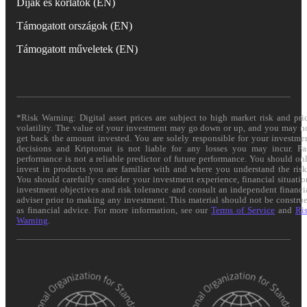
Díjak és korlátok (EN)
Támogatott országok (EN)
Támogatott műveletek (EN)
*Risk Warning: Digital asset prices are subject to high market risk and pri
volatility. The value of your investment may go down or up, and you may n
get back the amount invested. You are solely responsible for your investme
decisions and Kriptomat is not liable for any losses you may incur. Pa
performance is not a reliable predictor of future performance. You should on
invest in products you are familiar with and where you understand the risk
You should carefully consider your investment experience, financial situatio
investment objectives and risk tolerance and consult an independent financi
adviser prior to making any investment. This material should not be constru
as financial advice. For more information, see our
Terms of Service
and
Ri
Warning
.