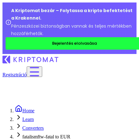
A Kriptomat bezár – Folytassa a kripto befektetést
a Krakennel.
Pénzeszközei biztonságban vannak és teljes mértékben
hozzáférhetők.
Bejelentés elolvasása
Regisztráció
Home
Learn
Converters
fatalismftw-fatal to EUR