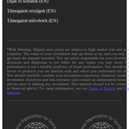
Díjak és korlátok (EN)
Támogatott országok (EN)
Támogatott műveletek (EN)
*Risk Warning: Digital asset prices are subject to high market risk and pri
volatility. The value of your investment may go down or up, and you may n
get back the amount invested. You are solely responsible for your investme
decisions and Kriptomat is not liable for any losses you may incur. Pa
performance is not a reliable predictor of future performance. You should on
invest in products you are familiar with and where you understand the risk
You should carefully consider your investment experience, financial situatio
investment objectives and risk tolerance and consult an independent financi
adviser prior to making any investment. This material should not be constru
as financial advice. For more information, see our
Terms of Service
and
Ri
Warning
.