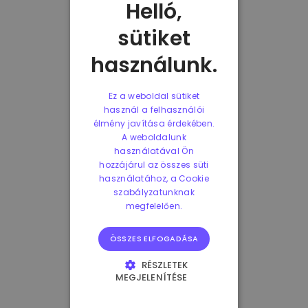
Helló,
sütiket
használunk.
Ez a weboldal sütiket
használ a felhasználói
élmény javítása érdekében.
A weboldalunk
használatával Ön
hozzájárul az összes süti
használatához, a Cookie
szabályzatunknak
megfelelően.
ÖSSZES ELFOGADÁSA
RÉSZLETEK
MEGJELENÍTÉSE
ELENGEDHETETLENÜL