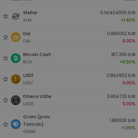
Stellar
0.141404000 EUR
XLM
+1.40%
Dai
0.865002 EUR
DAI
0.00%
Bitcoin Cash
187.260 EUR
BCH
+0.50%
USD1
0.864902 EUR
USD1
0.00%
Ethena USDe
0.864733 EUR
USDE
0.00%
Gram (prev.
1.180000 EUR
Toncoin)
+1.90%
GRAM