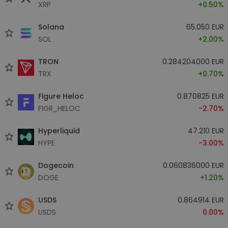
XRP
+0.50%
Solana
65.050 EUR
SOL
+2.00%
TRON
0.284204000 EUR
TRX
+0.70%
Figure Heloc
0.870825 EUR
FIGR_HELOC
-2.70%
Hyperliquid
47.210 EUR
HYPE
-3.00%
Dogecoin
0.060836000 EUR
DOGE
+1.20%
USDS
0.864914 EUR
USDS
0.00%