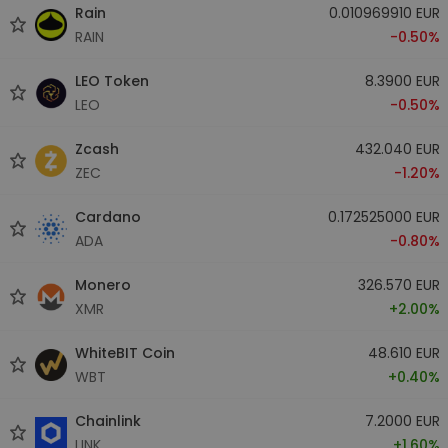
Rain
0.010969910 EUR
RAIN
-0.50%
LEO Token
8.3900 EUR
LEO
-0.50%
Zcash
432.040 EUR
ZEC
-1.20%
Cardano
0.172525000 EUR
ADA
-0.80%
Monero
326.570 EUR
XMR
+2.00%
WhiteBIT Coin
48.610 EUR
WBT
+0.40%
Chainlink
7.2000 EUR
LINK
+1.60%