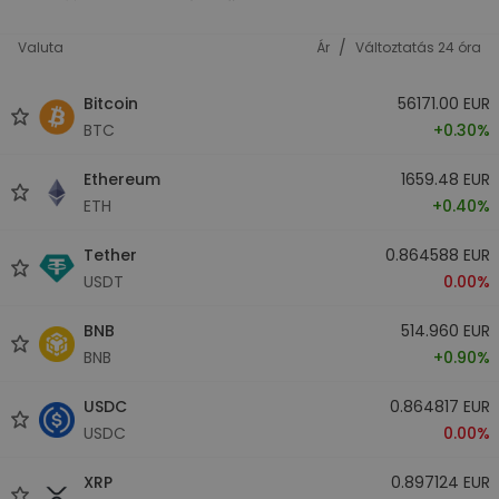
/
Valuta
Ár
Változtatás 24 óra
Bitcoin
56171.00 EUR
BTC
+0.30%
Ethereum
1659.48 EUR
ETH
+0.40%
Tether
0.864588 EUR
USDT
0.00%
BNB
514.960 EUR
BNB
+0.90%
USDC
0.864817 EUR
USDC
0.00%
XRP
0.897124 EUR