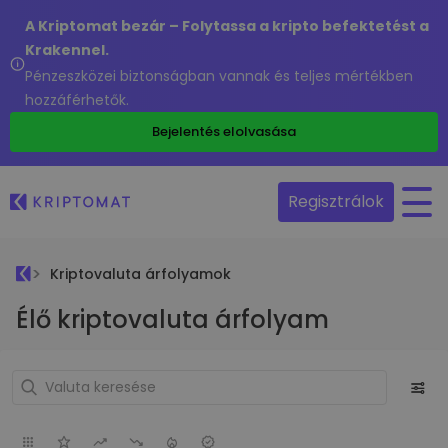
A Kriptomat bezár – Folytassa a kripto befektetést a
Krakennel.
Pénzeszközei biztonságban vannak és teljes mértékben
hozzáférhetők.
Bejelentés elolvasása
Regisztrálok
Kriptovaluta árfolyamok
Élő kriptovaluta árfolyam