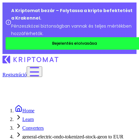
A Kriptomat bezár – Folytassa a kripto befektetést
a Krakennel.
Pénzeszközei biztonságban vannak és teljes mértékben
hozzáférhetők.
Bejelentés elolvasása
Regisztráció
Home
Learn
Converters
general-electric-ondo-tokenized-stock-geon to EUR