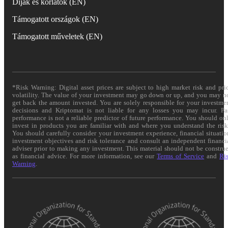
Díjak és korlátok (EN)
Támogatott országok (EN)
Támogatott műveletek (EN)
*Risk Warning: Digital asset prices are subject to high market risk and pri
volatility. The value of your investment may go down or up, and you may n
get back the amount invested. You are solely responsible for your investme
decisions and Kriptomat is not liable for any losses you may incur. Pa
performance is not a reliable predictor of future performance. You should on
invest in products you are familiar with and where you understand the risk
You should carefully consider your investment experience, financial situatio
investment objectives and risk tolerance and consult an independent financi
adviser prior to making any investment. This material should not be constru
as financial advice. For more information, see our
Terms of Service
and
Ri
Warning
.