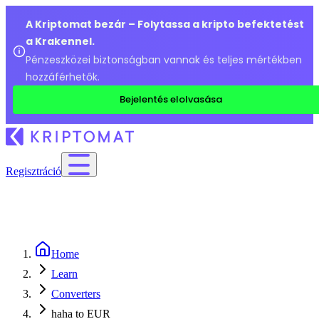
A Kriptomat bezár – Folytassa a kripto befektetést
a Krakennel.
Pénzeszközei biztonságban vannak és teljes mértékben
hozzáférhetők.
Bejelentés elolvasása
Regisztráció
Home
Learn
Converters
haha to EUR