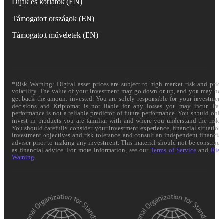
Díjak és korlátok (EN)
Támogatott országok (EN)
Támogatott műveletek (EN)
*Risk Warning: Digital asset prices are subject to high market risk and pri
volatility. The value of your investment may go down or up, and you may n
get back the amount invested. You are solely responsible for your investme
decisions and Kriptomat is not liable for any losses you may incur. Pa
performance is not a reliable predictor of future performance. You should on
invest in products you are familiar with and where you understand the risk
You should carefully consider your investment experience, financial situatio
investment objectives and risk tolerance and consult an independent financi
adviser prior to making any investment. This material should not be constru
as financial advice. For more information, see our
Terms of Service
and
Ri
Warning
.