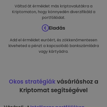
Váltsd át érméidet más kriptovalutákra a
Kriptomaton, hogy könnyedén diverzifikáld a
portfóliódat.
Eladás
Add el érméidet euróért, és zökkenőmentesen
kiveheted a pénzt a kapcsolódó bankszámládra
vagy kártyádra.
Okos stratégiák
vásárláshoz a
Kriptomat segítségével