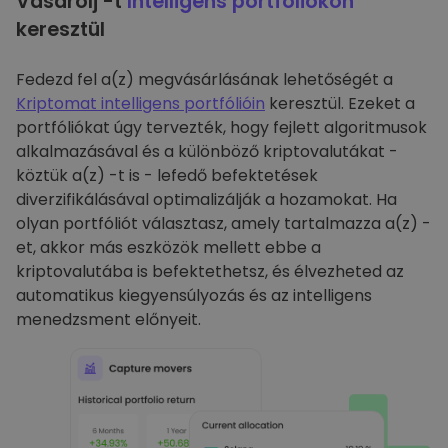
Vásárolj -t
Intelligens portfóliókon
keresztül
Fedezd fel a(z) megvásárlásának lehetőségét a
Kriptomat intelligens portfólióin
keresztül. Ezeket a
portfóliókat úgy tervezték, hogy fejlett algoritmusok
alkalmazásával és a különböző kriptovalutákat -
köztük a(z) -t is - lefedő befektetések
diverzifikálásával optimalizálják a hozamokat. Ha
olyan portfóliót választasz, amely tartalmazza a(z) -
et, akkor más eszközök mellett ebbe a
kriptovalutába is befektethetsz, és élvezheted az
automatikus kiegyensúlyozás és az intelligens
menedzsment előnyeit.