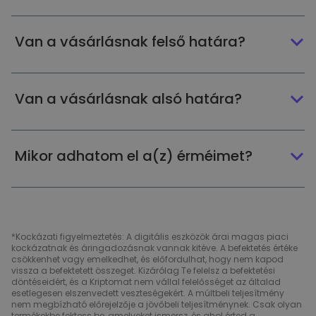
Van a vásárlásnak felső határa?
Van a vásárlásnak alsó határa?
Mikor adhatom el a(z) érméimet?
*Kockázati figyelmeztetés: A digitális eszközök árai magas piaci
kockázatnak és áringadozásnak vannak kitéve. A befektetés értéke
csökkenhet vagy emelkedhet, és előfordulhat, hogy nem kapod
vissza a befektetett összeget. Kizárólag Te felelsz a befektetési
döntéseidért, és a Kriptomat nem vállal felelősséget az általad
esetlegesen elszenvedett veszteségekért. A múltbeli teljesítmény
nem megbízható előrejelzője a jövőbeli teljesítménynek. Csak olyan
termékekbe fektess be, amelyeket ismersz, és ahol érted a