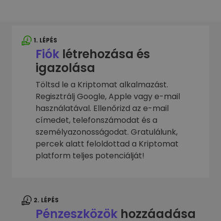
1. LÉPÉS
Fiók
létrehozása és
igazolása
Töltsd le a Kriptomat alkalmazást.
Regisztrálj Google, Apple vagy e-mail
használatával. Ellenőrizd az e-mail
címedet, telefonszámodat és a
személyazonosságodat. Gratulálunk,
percek alatt feloldottad a Kriptomat
platform teljes potenciálját!
2. LÉPÉS
Pénzeszközök
hozzáadása