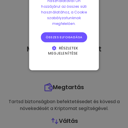
használatával Ön
hozzájárul az összes süti
használatához, a Cookie
szabályzatunknak
megfelelően.
ÖSSZES ELFOGADÁSA
Mit tehetek
miután
-t
RÉSZLETEK
MEGJELENÍTÉSE
vásároltam?
ELENGEDHETETLENÜL
SZÜKSÉGES
TELJESÍTMÉNY
Megtartás
CÉLZÁS
FUNKCIONALITÁS
Tartsd biztonságban befektetésedet és kövesd a
növekedését a Kriptomat segítségével.
Váltás