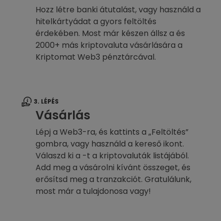
Hozz létre banki átutalást, vagy használd a
hitelkártyádat a gyors feltöltés
érdekében. Most már készen állsz a és
2000+ más kriptovaluta vásárlására a
Kriptomat Web3 pénztárcával.
3. LÉPÉS
Vásárlás
Lépj a Web3-ra, és kattints a „Feltöltés”
gombra, vagy használd a kereső ikont.
Válaszd ki a -t a kriptovaluták listájából.
Add meg a vásárolni kívánt összeget, és
erősítsd meg a tranzakciót. Gratulálunk,
most már a tulajdonosa vagy!