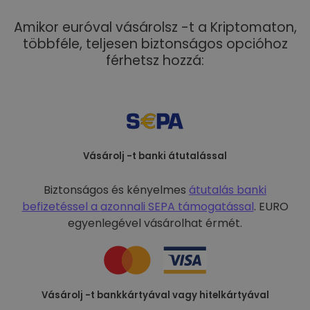
Amikor euróval vásárolsz -t a Kriptomaton,
többféle, teljesen biztonságos opcióhoz
férhetsz hozzá:
Vásárolj -t banki átutalással
Biztonságos és kényelmes
átutalás banki
befizetéssel a
azonnali SEPA támogatással
. EURO
egyenlegével vásárolhat érmét.
Vásárolj -t bankkártyával vagy hitelkártyával