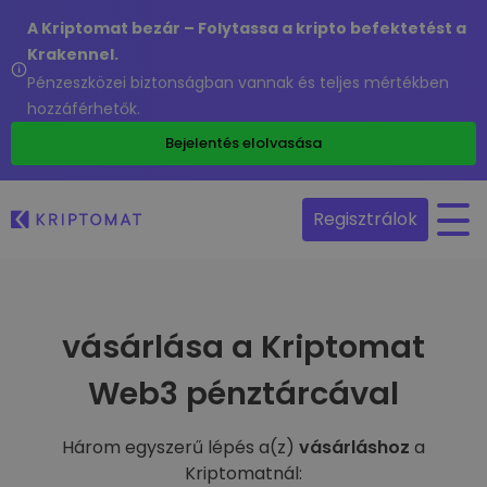
A Kriptomat bezár – Folytassa a kripto befektetést a
Krakennel.
Pénzeszközei biztonságban vannak és teljes mértékben
hozzáférhetők.
Bejelentés elolvasása
Regisztrálok
vásárlása a Kriptomat
Web3 pénztárcával
Három egyszerű lépés a(z)
vásárláshoz
a
Kriptomatnál: