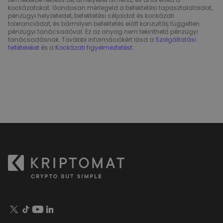
kockázatokat. Gondosan mérlegeld a befektetési tapasztalataidat,
pénzügyi helyzetedet, befektetési céljaidat és kockázati
toleranciádat, és bármilyen befektetés előtt konzultálj független
pénzügyi tanácsadóval. Ez az anyag nem tekinthető pénzügyi
tanácsadásnak. További információkért lásd a
Szolgáltatási
feltételeket
és a
Kockázati figyelmeztetést
.