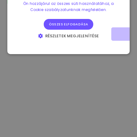
Ön hozzájárul az összes süti használatához, a
1.180000 €
+1.90%
3.2B €
Cookie szabályzatunknak megfelelően.
ÖSSZES ELFOGADÁSA
RÉSZLETEK MEGJELENÍTÉSE
ELENGEDHETETLENÜL SZÜKSÉGES
TELJESÍTMÉNY
CÉLZÁS
FUNKCIONALITÁS