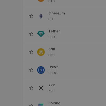
BTC
kriptotárca
Ethereum
ETH
Tether
USDT
BNB
BNB
USDC
USDC
XRP
XRP
Solana