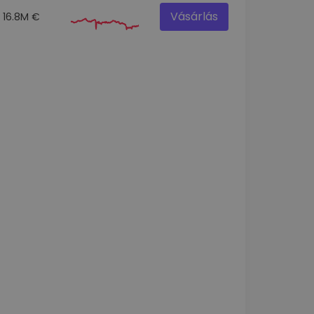
Vásárlás
16.8M €