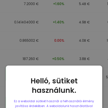
7.2000 €
+1.60%
5.4B €
0.141404000 €
+1.40%
4.9B €
0.865002 €
0.00%
4.0B €
187.260 €
+0.50%
3.8B €
0.864902 €
0.00%
3.5B €
Helló, sütiket
használunk.
0.864733 €
0.00%
3.4B €
Ez a weboldal sütiket használ a felhasználói élmény
javítása érdekében. A weboldalunk használatával