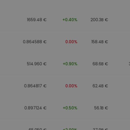
1659.48 €
+0.40%
200.3B €
0.864588 €
0.00%
158.4B €
514.960 €
+0.90%
68.6B €
0.864817 €
0.00%
62.4B €
0.897124 €
+0.50%
56.1B €
65.050 €
+2.00%
37.9B €