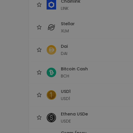
Chainlink
LINK
Stellar
XLM
Dai
DAI
Bitcoin Cash
BCH
USD1
USD1
Ethena USDe
USDE
Gram (prev.