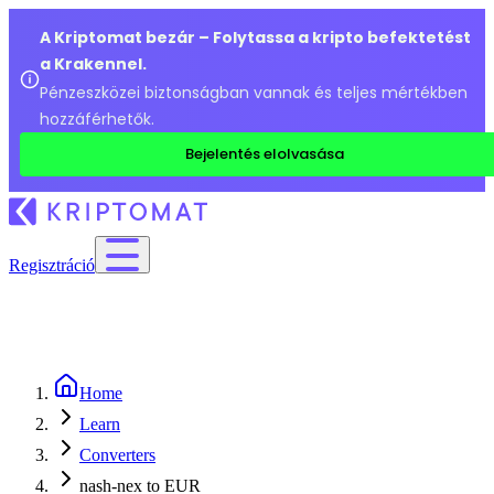
A Kriptomat bezár – Folytassa a kripto befektetést
a Krakennel.
Pénzeszközei biztonságban vannak és teljes mértékben
hozzáférhetők.
Bejelentés elolvasása
Regisztráció
Home
Learn
Converters
nash-nex to EUR