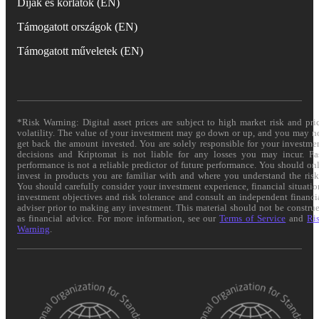
Díjak és korlátok (EN)
Támogatott országok (EN)
Támogatott műveletek (EN)
*Risk Warning: Digital asset prices are subject to high market risk and pri
volatility. The value of your investment may go down or up, and you may n
get back the amount invested. You are solely responsible for your investme
decisions and Kriptomat is not liable for any losses you may incur. Pa
performance is not a reliable predictor of future performance. You should on
invest in products you are familiar with and where you understand the risk
You should carefully consider your investment experience, financial situatio
investment objectives and risk tolerance and consult an independent financi
adviser prior to making any investment. This material should not be constru
as financial advice. For more information, see our
Terms of Service
and
Ri
Warning
.