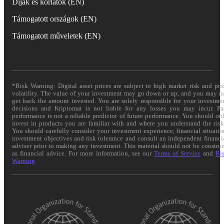
Díjak és korlátok (EN)
Támogatott országok (EN)
Támogatott műveletek (EN)
*Risk Warning: Digital asset prices are subject to high market risk and pri
volatility. The value of your investment may go down or up, and you may n
get back the amount invested. You are solely responsible for your investme
decisions and Kriptomat is not liable for any losses you may incur. Pa
performance is not a reliable predictor of future performance. You should on
invest in products you are familiar with and where you understand the risk
You should carefully consider your investment experience, financial situatio
investment objectives and risk tolerance and consult an independent financi
adviser prior to making any investment. This material should not be constru
as financial advice. For more information, see our
Terms of Service
and
Ri
Warning
.