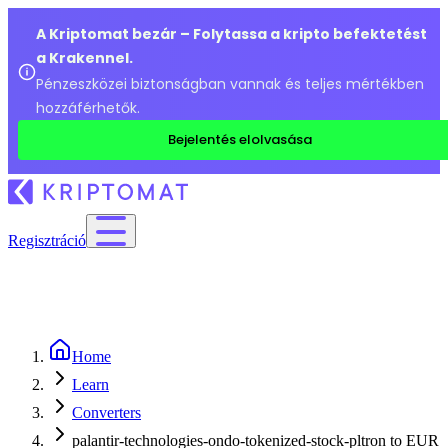
A Kriptomat bezár – Folytassa a kripto befektetést
a Krakennel.
Pénzeszközei biztonságban vannak és teljes mértékben
hozzáférhetők.
Bejelentés elolvasása
Regisztráció
Home
Learn
Converters
palantir-technologies-ondo-tokenized-stock-pltron to EUR