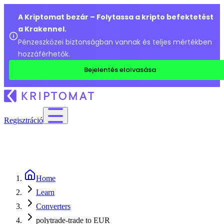
A Kriptomat bezár – Folytassa a kripto befektetést
a Krakennel.
Pénzeszközei biztonságban vannak és teljes mértékben
hozzáférhetők.
Bejelentés elolvasása
Regisztráció
Home
Learn
Converters
polytrade-trade to EUR