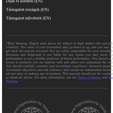
Díjak és korlátok (EN)
Támogatott országok (EN)
Támogatott műveletek (EN)
*Risk Warning: Digital asset prices are subject to high market risk and pri
volatility. The value of your investment may go down or up, and you may n
get back the amount invested. You are solely responsible for your investme
decisions and Kriptomat is not liable for any losses you may incur. Pa
performance is not a reliable predictor of future performance. You should on
invest in products you are familiar with and where you understand the risk
You should carefully consider your investment experience, financial situatio
investment objectives and risk tolerance and consult an independent financi
adviser prior to making any investment. This material should not be constru
as financial advice. For more information, see our
Terms of Service
and
Ri
Warning
.