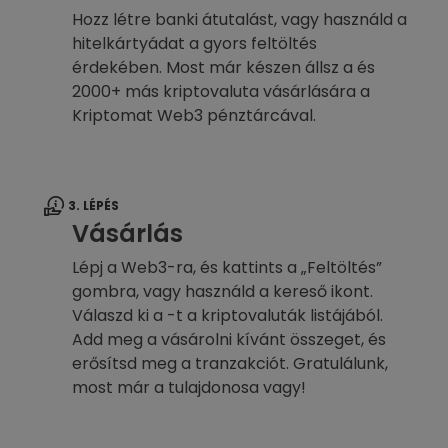
Hozz létre banki átutalást, vagy használd a
hitelkártyádat a gyors feltöltés
érdekében. Most már készen állsz a és
2000+ más kriptovaluta vásárlására a
Kriptomat Web3 pénztárcával.
3. LÉPÉS
Vásárlás
Lépj a Web3-ra, és kattints a „Feltöltés”
gombra, vagy használd a kereső ikont.
Válaszd ki a -t a kriptovaluták listájából.
Add meg a vásárolni kívánt összeget, és
erősítsd meg a tranzakciót. Gratulálunk,
most már a tulajdonosa vagy!