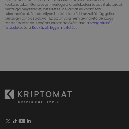
kockázatokat. Gondosan mérlegeld a befektetési tapasztalataidat,
pénzügyi helyzetedet, befektetési céljaidat és kockázati
toleranciádat, és bármilyen befektetés előtt konzultálj független
pénzügyi tanácsadóval. Ez az anyag nem tekinthető pénzügyi
tanácsadásnak. További információkért lásd a
Szolgáltatási
feltételeket
és a
Kockázati figyelmeztetést
.