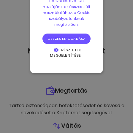
használatával Ön
hozzájárul az összes süti
használatához, a Cookie
szabályzatunknak
megfelelően.
ÖSSZES ELFOGADÁSA
Mit tehetek
miután
-t
RÉSZLETEK
MEGJELENÍTÉSE
vásároltam?
ELENGEDHETETLENÜL
SZÜKSÉGES
TELJESÍTMÉNY
Megtartás
CÉLZÁS
FUNKCIONALITÁS
Tartsd biztonságban befektetésedet és kövesd a
növekedését a Kriptomat segítségével.
Váltás