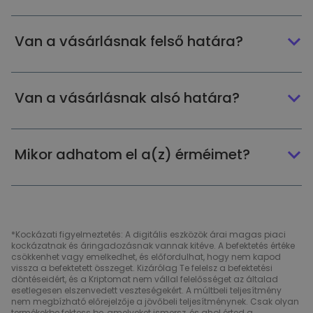
Van a vásárlásnak felső határa?
Van a vásárlásnak alsó határa?
Mikor adhatom el a(z) érméimet?
*Kockázati figyelmeztetés: A digitális eszközök árai magas piaci
kockázatnak és áringadozásnak vannak kitéve. A befektetés értéke
csökkenhet vagy emelkedhet, és előfordulhat, hogy nem kapod
vissza a befektetett összeget. Kizárólag Te felelsz a befektetési
döntéseidért, és a Kriptomat nem vállal felelősséget az általad
esetlegesen elszenvedett veszteségekért. A múltbeli teljesítmény
nem megbízható előrejelzője a jövőbeli teljesítménynek. Csak olyan
termékekbe fektess be, amelyeket ismersz, és ahol érted a