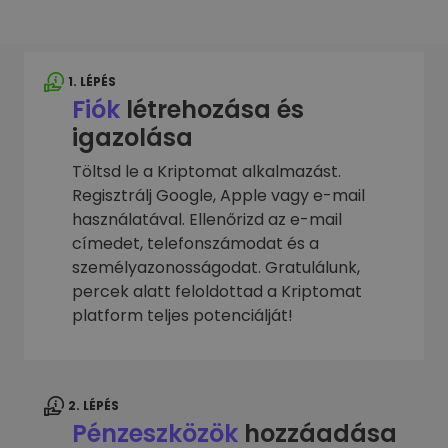
1. LÉPÉS
Fiók
létrehozása és
igazolása
Töltsd le a Kriptomat alkalmazást.
Regisztrálj Google, Apple vagy e-mail
használatával. Ellenőrizd az e-mail
címedet, telefonszámodat és a
személyazonosságodat. Gratulálunk,
percek alatt feloldottad a Kriptomat
platform teljes potenciálját!
2. LÉPÉS
Pénzeszközök
hozzáadása