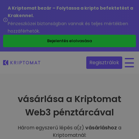
A Kriptomat bezár – Folytassa a kripto befektetést a
Krakennel.
Pénzeszközei biztonságban vannak és teljes mértékben
hozzáférhetők.
Bejelentés elolvasása
Regisztrálok
vásárlása a Kriptomat
Web3 pénztárcával
Három egyszerű lépés a(z)
vásárláshoz
a
Kriptomatnál: