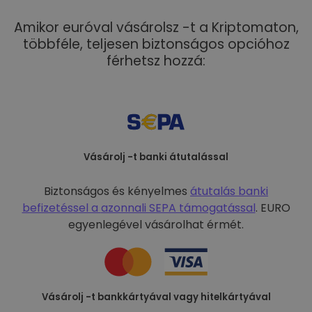
Amikor euróval vásárolsz -t a Kriptomaton,
többféle, teljesen biztonságos opcióhoz
férhetsz hozzá:
Vásárolj -t banki átutalással
Biztonságos és kényelmes
átutalás banki
befizetéssel a
azonnali SEPA támogatással
. EURO
egyenlegével vásárolhat érmét.
Vásárolj -t bankkártyával vagy hitelkártyával