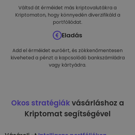
Váltsd át érméidet más kriptovalutákra a
Kriptomaton, hogy könnyedén diverzifikáld a
portfóliódat.
Eladás
Add el érméidet euróért, és zökkenőmentesen
kiveheted a pénzt a kapcsolódó bankszámládra
vagy kártyádra.
Okos stratégiák
vásárláshoz a
Kriptomat segítségével