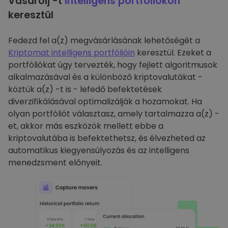
Vásárolj -t
Intelligens portfóliókon
keresztül
Fedezd fel a(z) megvásárlásának lehetőségét a
Kriptomat intelligens portfólióin
keresztül. Ezeket a
portfóliókat úgy tervezték, hogy fejlett algoritmusok
alkalmazásával és a különböző kriptovalutákat -
köztük a(z) -t is - lefedő befektetések
diverzifikálásával optimalizálják a hozamokat. Ha
olyan portfóliót választasz, amely tartalmazza a(z) -
et, akkor más eszközök mellett ebbe a
kriptovalutába is befektethetsz, és élvezheted az
automatikus kiegyensúlyozás és az intelligens
menedzsment előnyeit.