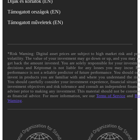
Díjak és korlátok (EN)
Támogatott országok (EN)
Támogatott műveletek (EN)
*Risk Warning: Digital asset prices are subject to high market risk and pri
volatility. The value of your investment may go down or up, and you may n
get back the amount invested. You are solely responsible for your investme
decisions and Kriptomat is not liable for any losses you may incur. Pa
performance is not a reliable predictor of future performance. You should on
invest in products you are familiar with and where you understand the risk
You should carefully consider your investment experience, financial situatio
investment objectives and risk tolerance and consult an independent financi
adviser prior to making any investment. This material should not be constru
as financial advice. For more information, see our
Terms of Service
and
Ri
Warning
.