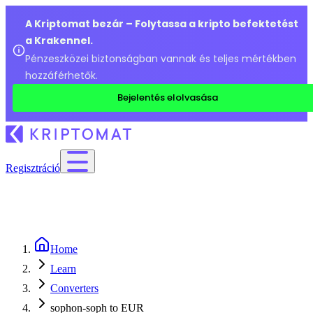
A Kriptomat bezár – Folytassa a kripto befektetést
a Krakennel.
Pénzeszközei biztonságban vannak és teljes mértékben
hozzáférhetők.
Bejelentés elolvasása
Regisztráció
Home
Learn
Converters
sophon-soph to EUR