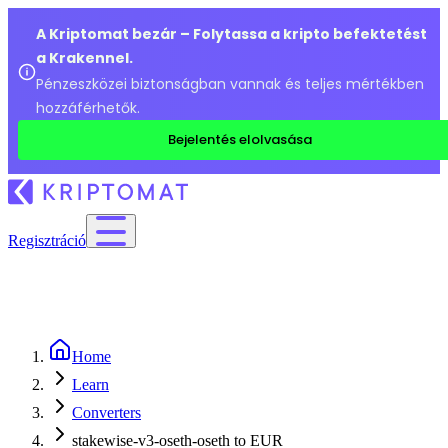
A Kriptomat bezár – Folytassa a kripto befektetést
a Krakennel.
Pénzeszközei biztonságban vannak és teljes mértékben
hozzáférhetők.
Bejelentés elolvasása
Regisztráció
Home
Learn
Converters
stakewise-v3-oseth-oseth to EUR