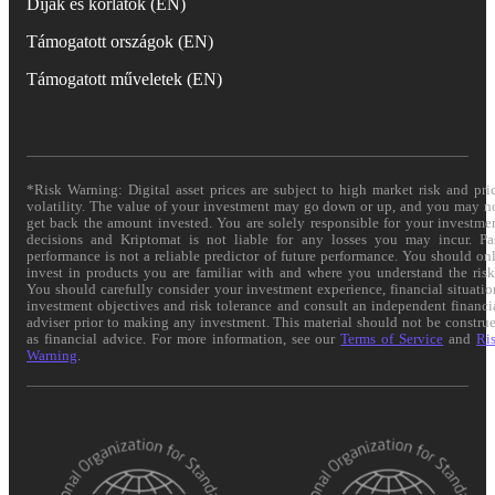
Díjak és korlátok (EN)
Támogatott országok (EN)
Támogatott műveletek (EN)
*Risk Warning: Digital asset prices are subject to high market risk and pri
volatility. The value of your investment may go down or up, and you may n
get back the amount invested. You are solely responsible for your investme
decisions and Kriptomat is not liable for any losses you may incur. Pa
performance is not a reliable predictor of future performance. You should on
invest in products you are familiar with and where you understand the risk
You should carefully consider your investment experience, financial situatio
investment objectives and risk tolerance and consult an independent financi
adviser prior to making any investment. This material should not be constru
as financial advice. For more information, see our
Terms of Service
and
Ri
Warning
.