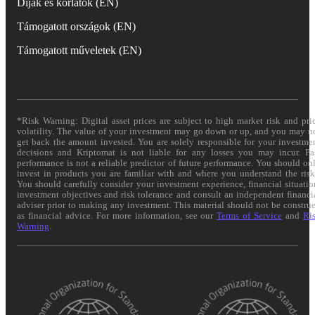
Díjak és korlátok (EN)
Támogatott országok (EN)
Támogatott műveletek (EN)
*Risk Warning: Digital asset prices are subject to high market risk and pri
volatility. The value of your investment may go down or up, and you may n
get back the amount invested. You are solely responsible for your investme
decisions and Kriptomat is not liable for any losses you may incur. Pa
performance is not a reliable predictor of future performance. You should on
invest in products you are familiar with and where you understand the risk
You should carefully consider your investment experience, financial situatio
investment objectives and risk tolerance and consult an independent financi
adviser prior to making any investment. This material should not be constru
as financial advice. For more information, see our
Terms of Service
and
Ri
Warning
.