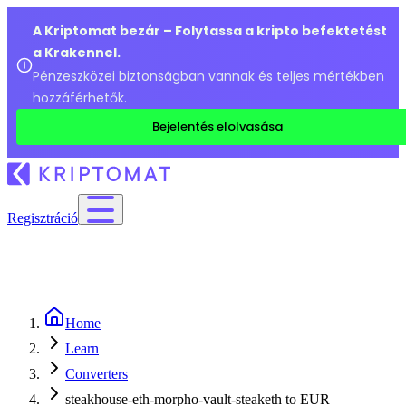
A Kriptomat bezár – Folytassa a kripto befektetést
a Krakennel.
Pénzeszközei biztonságban vannak és teljes mértékben
hozzáférhetők.
Bejelentés elolvasása
Regisztráció
Home
Learn
Converters
steakhouse-eth-morpho-vault-steaketh to EUR