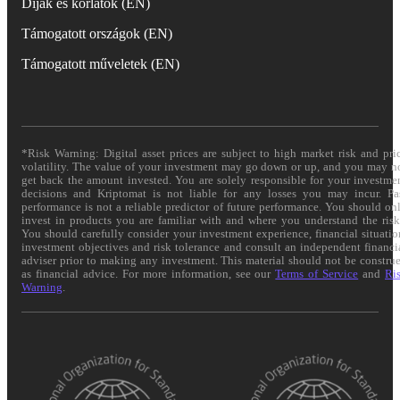
Díjak és korlátok (EN)
Támogatott országok (EN)
Támogatott műveletek (EN)
*Risk Warning: Digital asset prices are subject to high market risk and pri
volatility. The value of your investment may go down or up, and you may n
get back the amount invested. You are solely responsible for your investme
decisions and Kriptomat is not liable for any losses you may incur. Pa
performance is not a reliable predictor of future performance. You should on
invest in products you are familiar with and where you understand the risk
You should carefully consider your investment experience, financial situatio
investment objectives and risk tolerance and consult an independent financi
adviser prior to making any investment. This material should not be constru
as financial advice. For more information, see our
Terms of Service
and
Ri
Warning
.