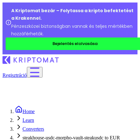
A Kriptomat bezár – Folytassa a kripto befektetést
a Krakennel.
Pénzeszközei biztonságban vannak és teljes mértékben
hozzáférhetők.
Bejelentés elolvasása
Regisztráció
Home
Learn
Converters
steakhouse-usdc-morpho-vault-steakusdc to EUR