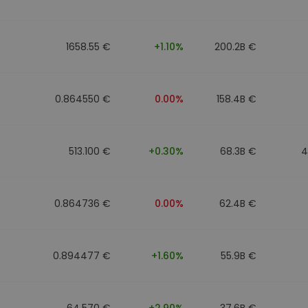
1658.55 €
+1.10%
200.2B €
0.864550 €
0.00%
158.4B €
513.100 €
+0.30%
68.3B €
4
0.864736 €
0.00%
62.4B €
0.894477 €
+1.60%
55.9B €
64.570 €
+2.90%
37.6B €