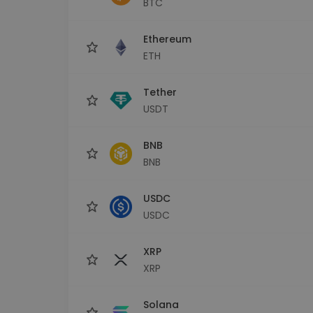
BTC
kriptotárca
Ethereum
ETH
Tether
USDT
BNB
BNB
USDC
USDC
XRP
XRP
Solana