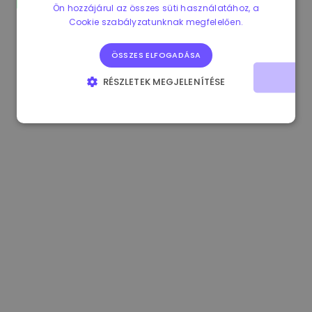
Ön hozzájárul az összes süti használatához, a
1.170000 €
+2.60%
3.2B €
Cookie szabályzatunknak megfelelően.
ÖSSZES ELFOGADÁSA
RÉSZLETEK MEGJELENÍTÉSE
ELENGEDHETETLENÜL SZÜKSÉGES
TELJESÍTMÉNY
CÉLZÁS
FUNKCIONALITÁS