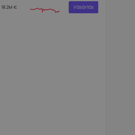
Vásárlás
18.2M €