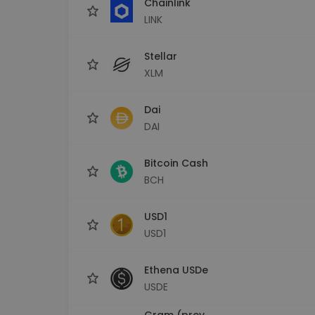
Chainlink
LINK
Stellar
XLM
Dai
DAI
Bitcoin Cash
BCH
USD1
USD1
Ethena USDe
USDE
Gram (prev.