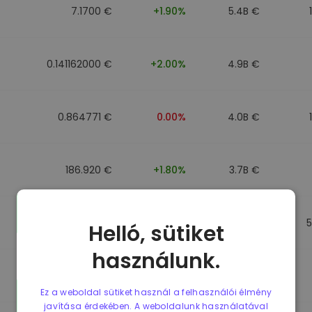
7.1700 €
+1.90%
5.4B €
0.141162000 €
+2.00%
4.9B €
0.864771 €
0.00%
4.0B €
186.920 €
+1.80%
3.7B €
0.864917 €
0.00%
3.5B €
Helló, sütiket
használunk.
0.864701 €
0.00%
3.4B €
Ez a weboldal sütiket használ a felhasználói élmény
javítása érdekében. A weboldalunk használatával