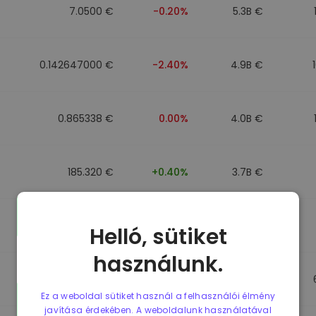
7.0500 €
-0.20%
5.3B €
0.142647000 €
-2.40%
4.9B €
0.865338 €
0.00%
4.0B €
185.320 €
+0.40%
3.7B €
0.089991000 €
-4.40%
3.5B €
Helló, sütiket
használunk.
0.864912 €
0.00%
3.5B €
Ez a weboldal sütiket használ a felhasználói élmény
javítása érdekében. A weboldalunk használatával