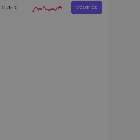
Vásárlás
41.7M €