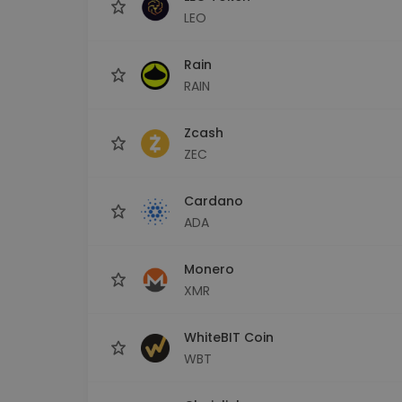
LEO
Rain
RAIN
Zcash
ZEC
Cardano
ADA
Monero
XMR
WhiteBIT Coin
WBT