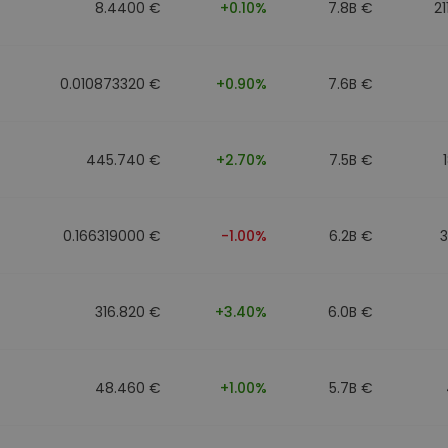
8.4400 €
+0.10%
7.8B €
21
0.010873320 €
+0.90%
7.6B €
445.740 €
+2.70%
7.5B €
0.166319000 €
-1.00%
6.2B €
316.820 €
+3.40%
6.0B €
48.460 €
+1.00%
5.7B €