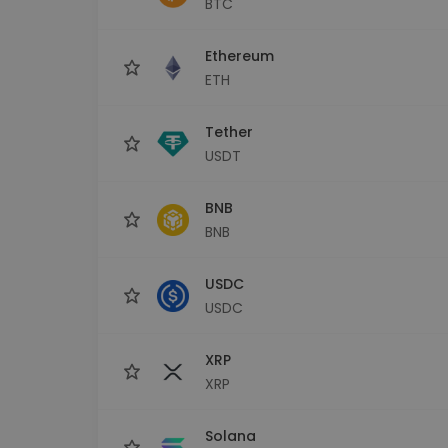
BTC
kriptotárca
Ethereum
ETH
Tether
USDT
BNB
BNB
USDC
USDC
XRP
XRP
Solana