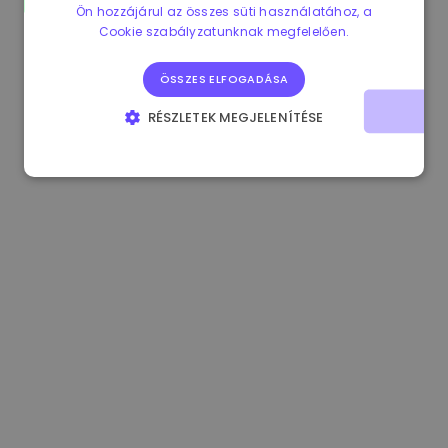
Ön hozzájárul az összes süti használatához, a
0.865215 €
0.00%
3.4B €
Cookie szabályzatunknak megfelelően.
ÖSSZES ELFOGADÁSA
RÉSZLETEK MEGJELENÍTÉSE
ELENGEDHETETLENÜL SZÜKSÉGES
TELJESÍTMÉNY
CÉLZÁS
FUNKCIONALITÁS