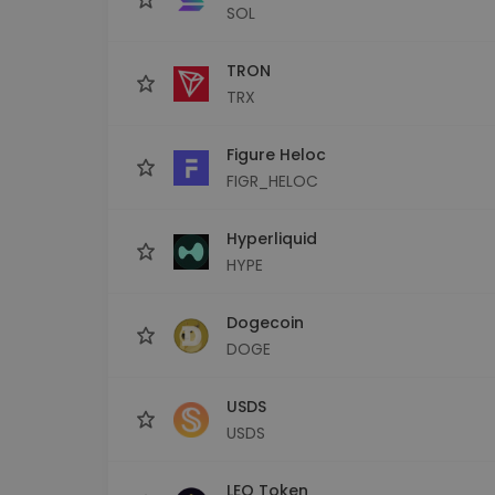
SOL
TRON
TRX
Figure Heloc
FIGR_HELOC
Hyperliquid
HYPE
Dogecoin
DOGE
USDS
USDS
LEO Token