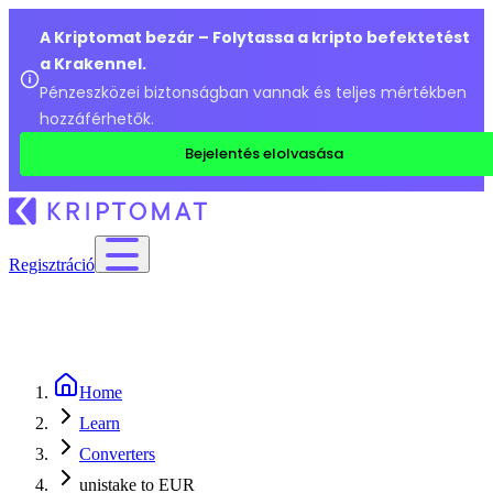
A Kriptomat bezár – Folytassa a kripto befektetést
a Krakennel.
Pénzeszközei biztonságban vannak és teljes mértékben
hozzáférhetők.
Bejelentés elolvasása
Regisztráció
Home
Learn
Converters
unistake to EUR