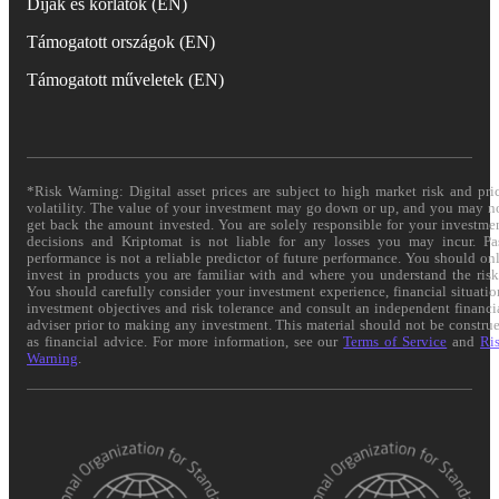
Díjak és korlátok (EN)
Támogatott országok (EN)
Támogatott műveletek (EN)
*Risk Warning: Digital asset prices are subject to high market risk and pri
volatility. The value of your investment may go down or up, and you may n
get back the amount invested. You are solely responsible for your investme
decisions and Kriptomat is not liable for any losses you may incur. Pa
performance is not a reliable predictor of future performance. You should on
invest in products you are familiar with and where you understand the risk
You should carefully consider your investment experience, financial situatio
investment objectives and risk tolerance and consult an independent financi
adviser prior to making any investment. This material should not be constru
as financial advice. For more information, see our
Terms of Service
and
Ri
Warning
.