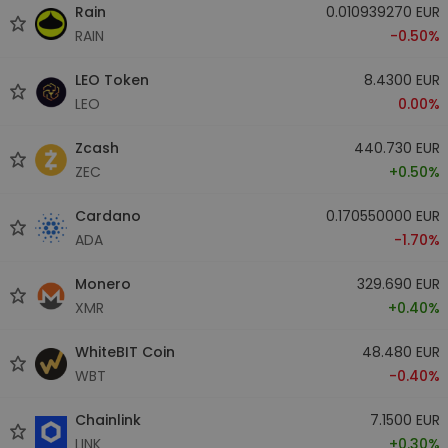
Rain
0.010939270 EUR
RAIN
-0.50%
LEO Token
8.4300 EUR
LEO
0.00%
Zcash
440.730 EUR
ZEC
+0.50%
Cardano
0.170550000 EUR
ADA
-1.70%
Monero
329.690 EUR
XMR
+0.40%
WhiteBIT Coin
48.480 EUR
WBT
-0.40%
Chainlink
7.1500 EUR
LINK
+0.30%