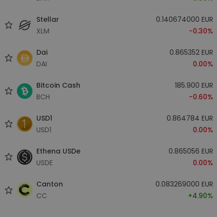
Stellar
0.140674000 EUR
XLM
-0.30%
Dai
0.865352 EUR
DAI
0.00%
Bitcoin Cash
185.900 EUR
BCH
-0.60%
USD1
0.864784 EUR
USD1
0.00%
Ethena USDe
0.865056 EUR
USDE
0.00%
Canton
0.083269000 EUR
CC
+4.90%