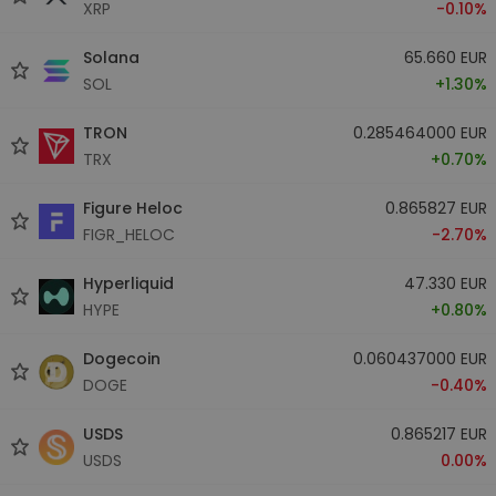
XRP
-0.10%
Solana
65.660 EUR
SOL
+1.30%
TRON
0.285464000 EUR
TRX
+0.70%
Figure Heloc
0.865827 EUR
FIGR_HELOC
-2.70%
Hyperliquid
47.330 EUR
HYPE
+0.80%
Dogecoin
0.060437000 EUR
DOGE
-0.40%
USDS
0.865217 EUR
USDS
0.00%