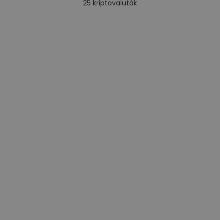
25
kriptovaluták