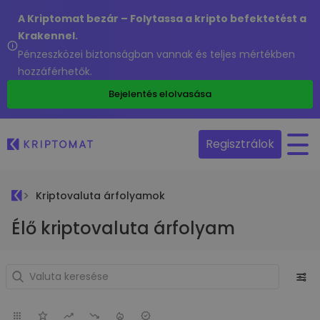
A Kriptomat bezár – Folytassa a kripto befektetést a
Krakennel.
Pénzeszközei biztonságban vannak és teljes mértékben
hozzáférhetők.
Bejelentés elolvasása
Regisztrálok
Kriptovaluta árfolyamok
Élő kriptovaluta árfolyam