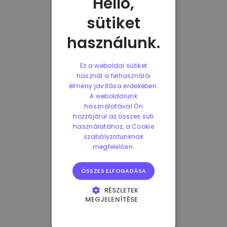
Helló,
sütiket
használunk.
Ez a weboldal sütiket
használ a felhasználói
élmény javítása érdekében.
A weboldalunk
használatával Ön
hozzájárul az összes süti
használatához, a Cookie
szabályzatunknak
megfelelően.
ÖSSZES ELFOGADÁSA
RÉSZLETEK
MEGJELENÍTÉSE
ELENGEDHETETLENÜL
SZÜKSÉGES