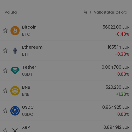
/
Valuta
Ár
Változtatás 24 óra
Bitcoin
56022.00 EUR
BTC
-0.40%
Ethereum
1655.14 EUR
ETH
-0.30%
Tether
0.864700 EUR
USDT
0.00%
BNB
520.230 EUR
BNB
+1.30%
USDC
0.864925 EUR
USDC
0.00%
XRP
0.894912 EUR