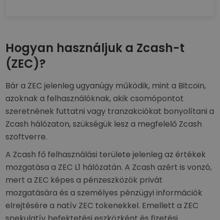
Hogyan használjuk a Zcash-t
(ZEC)?
Bár a ZEC jelenleg ugyanúgy működik, mint a Bitcoin,
azoknak a felhasználóknak, akik csomópontot
szeretnének futtatni vagy tranzakciókat bonyolítani a
Zcash hálózaton, szükségük lesz a megfelelő Zcash
szoftverre.
A Zcash fő felhasználási területe jelenleg az értékek
mozgatása a ZEC L1 hálózatán. A Zcash azért is vonzó,
mert a ZEC képes a pénzeszközök privát
mozgatására és a személyes pénzügyi információk
elrejtésére a natív ZEC tokenekkel. Emellett a ZEC
spekulatív befektetési eszközként és fizetési