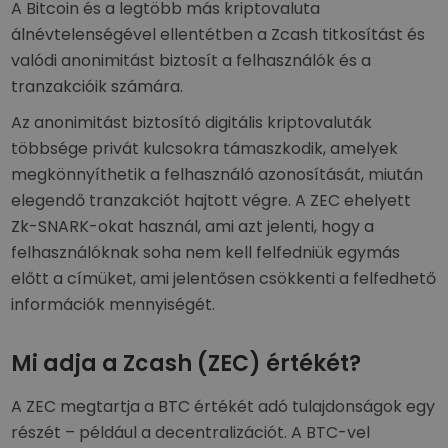
A Bitcoin és a legtöbb más kriptovaluta
álnévtelenségével ellentétben a Zcash titkosítást és
valódi anonimitást biztosít a felhasználók és a
tranzakcióik számára.
Az anonimitást biztosító digitális kriptovaluták
többsége privát kulcsokra támaszkodik, amelyek
megkönnyíthetik a felhasználó azonosítását, miután
elegendő tranzakciót hajtott végre. A ZEC ehelyett
Zk-SNARK-okat használ, ami azt jelenti, hogy a
felhasználóknak soha nem kell felfedniük egymás
előtt a címüket, ami jelentősen csökkenti a felfedhető
információk mennyiségét.
Mi adja a Zcash (ZEC) értékét?
A ZEC megtartja a BTC értékét adó tulajdonságok egy
részét – például a decentralizációt. A BTC-vel