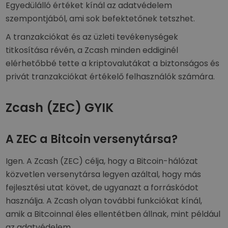
Egyedülálló értéket kínál az adatvédelem
szempontjából, ami sok befektetőnek tetszhet.
A tranzakciókat és az üzleti tevékenységek
titkosítása révén, a Zcash minden eddiginél
elérhetőbbé tette a kriptovalutákat a biztonságos és
privát tranzakciókat értékelő felhasználók számára.
Zcash (ZEC) GYIK
A ZEC a Bitcoin versenytársa?
Igen. A Zcash (ZEC) célja, hogy a Bitcoin-hálózat
közvetlen versenytársa legyen azáltal, hogy más
fejlesztési utat követ, de ugyanazt a forráskódot
használja. A Zcash olyan további funkciókat kínál,
amik a Bitcoinnal éles ellentétben állnak, mint például
az adatvédelem.