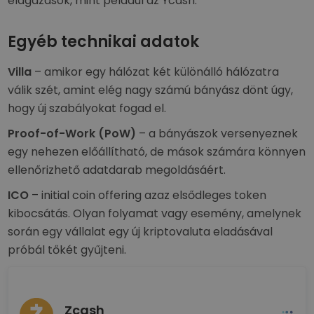
elágazások, mint például az Ycash.
Egyéb technikai adatok
Villa
– amikor egy hálózat két különálló hálózatra
válik szét, amint elég nagy számú bányász dönt úgy,
hogy új szabályokat fogad el.
Proof-of-Work
(PoW)
– a bányászok versenyeznek
egy nehezen előállítható, de mások számára könnyen
ellenőrizhető adatdarab megoldásáért.
ICO
– initial coin offering azaz elsődleges token
kibocsátás. Olyan folyamat vagy esemény, amelynek
során egy vállalat egy új kriptovaluta eladásával
próbál tőkét gyűjteni.
Zcash