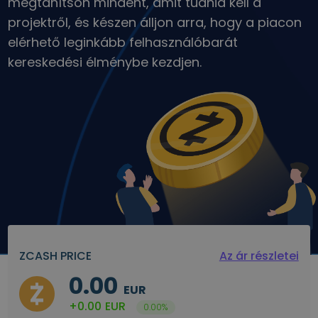
megtanítson mindent, amit tudnia kell a
Portfólióelemzés
projektről, és készen álljon arra, hogy a piacon
Intelligens betekintés az optimális teljesítmény érdekében
elérhető leginkább felhasználóbarát
kereskedési élménybe kezdjen.
ZCASH PRICE
Az ár részletei
0.00
EUR
+0.00
EUR
0.00%