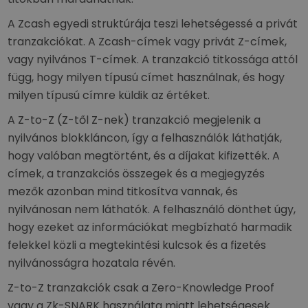
A Zcash egyedi struktúrája teszi lehetségessé a privát
tranzakciókat. A Zcash-címek vagy privát Z-címek,
vagy nyilvános T-címek. A tranzakció titkossága attól
függ, hogy milyen típusú címet használnak, és hogy
milyen típusú címre küldik az értéket.
A Z-to-Z (Z-től Z-nek) tranzakció megjelenik a
nyilvános blokkláncon, így a felhasználók láthatják,
hogy valóban megtörtént, és a díjakat kifizették. A
címek, a tranzakciós összegek és a megjegyzés
mezők azonban mind titkosítva vannak, és
nyilvánosan nem láthatók. A felhasználó dönthet úgy,
hogy ezeket az információkat megbízható harmadik
felekkel közli a megtekintési kulcsok és a fizetés
nyilvánosságra hozatala révén.
Z-to-Z tranzakciók csak a Zero-Knowledge Proof
vagy a Zk-SNARK használata miatt lehetségesek.