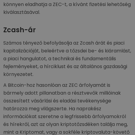
könnyen eladhatja a ZEC-t, a kívánt fizetési lehetőség
kiválasztásával.
Zcash-ár
Számos tényező befolyásolja az Zcash árát és piaci
kapitalizációját, beleértve a tőzsdei be- és kiáramlást,
a piaci hangulatot, a technikai és fundamentális
fejleményeket, a hírciklust és az általános gazdasági
környezetet.
A Bitcoin-hoz hasonlóan az ZEC árfolyamát is
bármely adott pillanatban a résztvevők millióinak
összesített vásárlási és eladási tevékenysége
határozza meg világszerte. Ha naprakész
információkat szeretne a legfrissebb árfolyamokról
és hírekről, azt az olyan kriptotőzsdéken találja meg,
mint a Kriptomat, vagy a sokféle kriptovaluta-követő