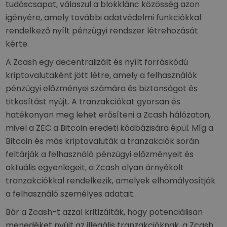
tudóscsapat, válaszul a blokklánc közösség azon
igényére, amely további adatvédelmi funkciókkal
rendelkező nyílt pénzügyi rendszer létrehozását
kérte.
A Zcash egy decentralizált és nyílt forráskódú
kriptovalutaként jött létre, amely a felhasználók
pénzügyi előzményei számára és biztonságot és
titkosítást nyújt. A tranzakciókat gyorsan és
hatékonyan meg lehet erősíteni a Zcash hálózaton,
mivel a ZEC a Bitcoin eredeti kódbázisára épül. Míg a
Bitcoin és más kriptovaluták a tranzakciók során
feltárják a felhasználó pénzügyi előzményeit és
aktuális egyenlegeit, a Zcash olyan árnyékolt
tranzakciókkal rendelkezik, amelyek elhomályosítják
a felhasználó személyes adatait.
Bár a Zcash-t azzal kritizálták, hogy potenciálisan
menedéket nyújt az illegális tranzakcióknak, a Zcash