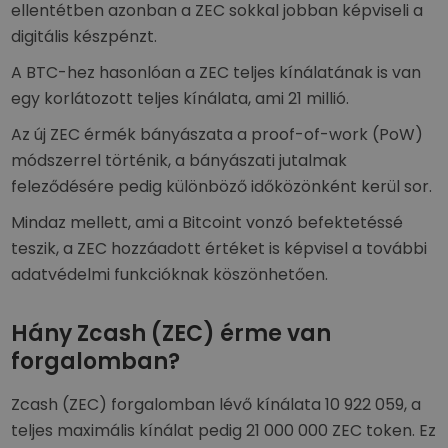
ellentétben azonban a ZEC sokkal jobban képviseli a
digitális készpénzt.
A BTC-hez hasonlóan a ZEC teljes kínálatának is van
egy korlátozott teljes kínálata, ami 21 millió.
Az új ZEC érmék bányászata a proof-of-work (PoW)
módszerrel történik, a bányászati jutalmak
feleződésére pedig különböző időközönként kerül sor.
Mindaz mellett, ami a Bitcoint vonzó befektetéssé
teszik, a ZEC hozzáadott értéket is képvisel a további
adatvédelmi funkcióknak köszönhetően.
Hány Zcash (ZEC) érme van
forgalomban?
Zcash (ZEC) forgalomban lévő kínálata 10 922 059, a
teljes maximális kínálat pedig 21 000 000 ZEC token. Ez