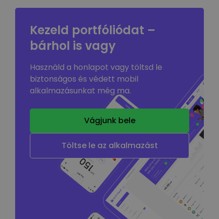
Kezeld portfóliódat –
bárhol is vagy
Használd a honlapot vagy töltsd le
biztonságos és védett mobil
alkalmazásunkat még ma.
Vágjunk bele
Töltse le az alkalmazást