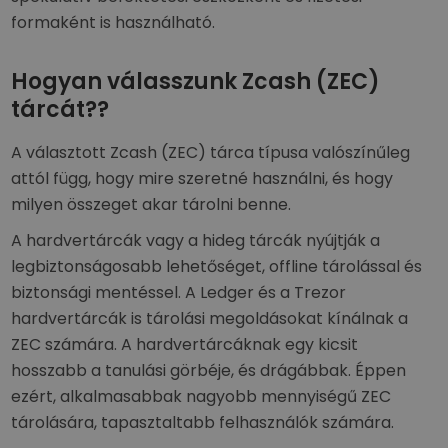
formaként is használható.
Hogyan válasszunk Zcash (ZEC)
tárcát?
?
A választott Zcash (ZEC) tárca típusa valószínűleg
attól függ, hogy mire szeretné használni, és hogy
milyen összeget akar tárolni benne.
A hardvertárcák vagy a hideg tárcák nyújtják a
legbiztonságosabb lehetőséget, offline tárolással és
biztonsági mentéssel. A Ledger és a Trezor
hardvertárcák is tárolási megoldásokat kínálnak a
ZEC számára. A hardvertárcáknak egy kicsit
hosszabb a tanulási görbéje, és drágábbak. Éppen
ezért, alkalmasabbak nagyobb mennyiségű ZEC
tárolására, tapasztaltabb felhasználók számára.