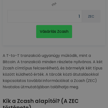
ZEC
Vásárlás Zcash
A T-to-T tranzakció ugyanúgy működik, mint a
Bitcoin. A tranzakció minden részlete nyilvános. A két
Zcash címtípus felcserélhető, és bármelyik két típus
között küldhető érték. A tárcák közti átutalásokkal
kapcsolatos további információkat a Zcash (ZEC)
hivatalos útmutatójában találhatja meg.
Kik a Zcash alapítói? (A ZEC
története)