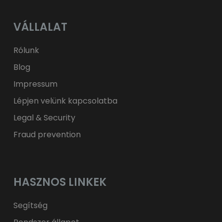
лв.
BGN
kr
NOK
Kč
CZK
L
RON
VÁLLALAT
ft
HUF
kr.
DKK
zł
PLN
Rólunk
Blog
Impressum
Lépjen velünk kapcsolatba
Legal & Security
Fraud prevention
HASZNOS LINKEK
Segítség