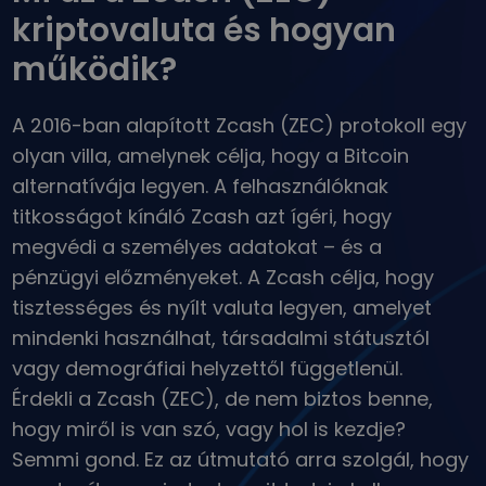
Mi lenne akkor, ha 100 € értékben vásároltam volna…
kriptovaluta és hogyan
...ma ennyit érne
Intelligens portfóliók
működik?
A kriptovalutákba való befektetés okos módja
Kriptomat pénztárca
A 2016-ban alapított Zcash (ZEC) protokoll egy
Egy biztonságos és egyszerű kriptotárca
olyan villa, amelynek célja, hogy a Bitcoin
Kriptovaluta bevétel
alternatívája legyen. A felhasználóknak
Kapj jutalmakat a kriptod után
titkosságot kínáló Zcash azt ígéri, hogy
Trezor
megvédi a személyes adatokat – és a
Takaríts meg kriptot a jövődért
pénzügyi előzményeket. A Zcash célja, hogy
Ismétlődő vásárlás
tisztességes és nyílt valuta legyen, amelyet
Rendszeresen ütemezett befektetések (DCA)
mindenki használhat, társadalmi státusztól
vagy demográfiai helyzettől függetlenül.
Árriasztások
Kedvenc tokenjeid valós idejű árfrissítései
Érdekli a Zcash (ZEC), de nem biztos benne,
hogy miről is van szó, vagy hol is kezdje?
Eszközök felfedezése
Fedezz fel befektetési lehetőségeket
Semmi gond. Ez az útmutató arra szolgál, hogy