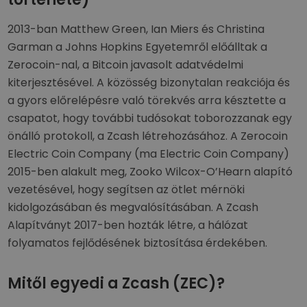
2013-ban Matthew Green, Ian Miers és Christina
Garman a Johns Hopkins Egyetemről előálltak a
Zerocoin-nal, a Bitcoin javasolt adatvédelmi
kiterjesztésével. A közösség bizonytalan reakciója és
a gyors előrelépésre való törekvés arra késztette a
csapatot, hogy további tudósokat toborozzanak egy
önálló protokoll, a Zcash létrehozásához. A Zerocoin
Electric Coin Company (ma Electric Coin Company)
2015-ben alakult meg, Zooko Wilcox-O’Hearn alapító
vezetésével, hogy segítsen az ötlet mérnöki
kidolgozásában és megvalósításában. A Zcash
Alapítványt 2017-ben hozták létre, a hálózat
folyamatos fejlődésének biztosítása érdekében.
Mitől egyedi a Zcash (ZEC)?