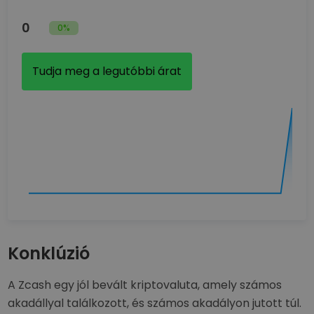
0
0%
Tudja meg a legutóbbi árat
Konklúzió
A Zcash egy jól bevált kriptovaluta, amely számos
akadállyal találkozott, és számos akadályon jutott túl.