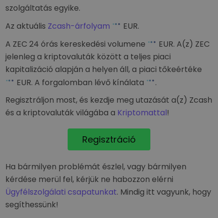
szolgáltatás egyike.
Az aktuális
Zcash-árfolyam
EUR
.
A ZEC 24 órás kereskedési volumene
EUR
. A(z) ZEC
jelenleg a kriptovaluták között a teljes piaci
kapitalizáció alapján a
helyen áll, a piaci tőkeértéke
EUR
. A forgalomban lévő kínálata
.
Regisztráljon most, és kezdje meg utazását a(z) Zcash
és a kriptovaluták világába a
Kriptomattal
!
Regisztráció
Ha bármilyen problémát észlel, vagy bármilyen
kérdése merül fel, kérjük ne habozzon elérni
Ügyfélszolgálati csapatunkat
. Mindig itt vagyunk, hogy
segíthessünk!