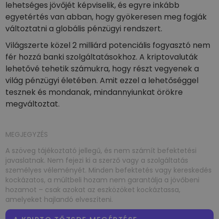
lehetséges jövőjét képviselik, és egyre inkább
egyetértés van abban, hogy gyökeresen meg fogják
változtatni a globális pénzügyi rendszert.
Világszerte közel 2 milliárd potenciális fogyasztó nem
fér hozzá banki szolgáltatásokhoz. A kriptovaluták
lehetővé tehetik számukra, hogy részt vegyenek a
világ pénzügyi életében. Amit ezzel a lehetőséggel
tesznek és mondanak, mindannyiunkat örökre
megváltoztat.
MEGJEGYZÉS
A szöveg tájékoztató jellegű, és nem számít befektetési
javaslatnak. Nem fejezi ki a szerző vagy a szolgáltatás
személyes véleményét. Minden befektetés vagy kereskedés
kockázatos, a múltbeli hozam nem garantálja a jövőbeni
hozamot – csak azokat az eszközöket kockáztassa,
amelyeket hajlandó elveszíteni.