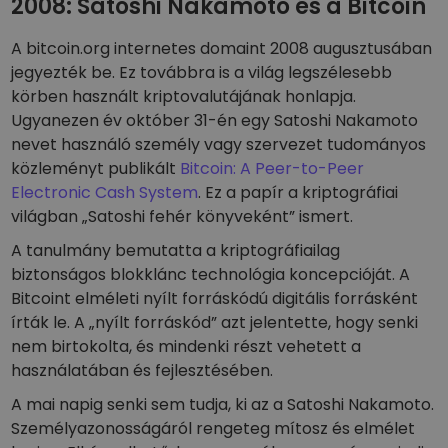
2008: Satoshi Nakamoto és a Bitcoin
A bitcoin.org internetes domaint 2008 augusztusában
jegyezték be. Ez továbbra is a világ legszélesebb
körben használt kriptovalutájának honlapja.
Ugyanezen év október 31-én egy Satoshi Nakamoto
nevet használó személy vagy szervezet tudományos
közleményt publikált
Bitcoin: A Peer-to-Peer
Electronic Cash System
. Ez a papír a kriptográfiai
világban „Satoshi fehér könyveként” ismert.
A tanulmány bemutatta a kriptográfiailag
biztonságos blokklánc technológia koncepcióját. A
Bitcoint elméleti nyílt forráskódú digitális forrásként
írták le. A „nyílt forráskód” azt jelentette, hogy senki
nem birtokolta, és mindenki részt vehetett a
használatában és fejlesztésében.
A mai napig senki sem tudja, ki az a Satoshi Nakamoto.
Személyazonosságáról rengeteg mítosz és elmélet