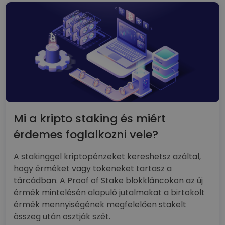
Mi a kripto staking és miért
érdemes foglalkozni vele?
A stakinggel kriptopénzeket kereshetsz azáltal,
hogy érméket vagy tokeneket tartasz a
tárcádban. A Proof of Stake blokkláncokon az új
érmék mintelésén alapuló jutalmakat a birtokolt
érmék mennyiségének megfelelően stakelt
összeg után osztják szét.