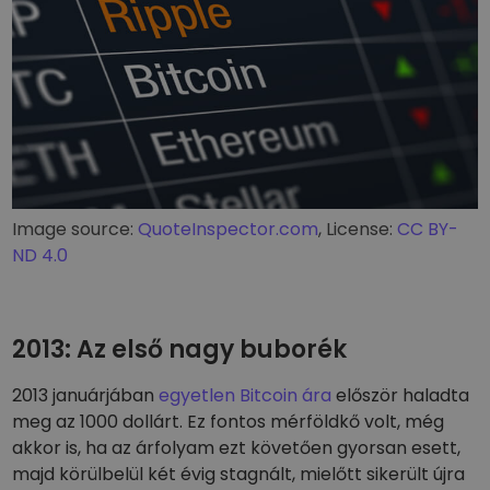
Image source:
QuoteInspector.com
, License:
CC BY-
ND 4.0
2013: Az első nagy buborék
2013 januárjában
egyetlen Bitcoin ára
először haladta
meg az 1000 dollárt. Ez fontos mérföldkő volt, még
akkor is, ha az árfolyam ezt követően gyorsan esett,
majd körülbelül két évig stagnált, mielőtt sikerült újra