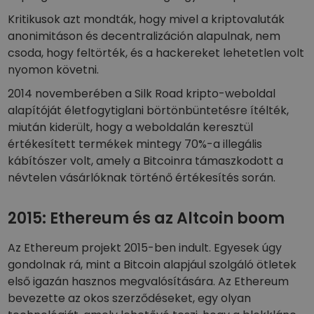
Kritikusok azt mondták, hogy mivel a kriptovaluták
anonimitáson és decentralizáción alapulnak, nem
csoda, hogy feltörték, és a hackereket lehetetlen volt
nyomon követni.
2014 novemberében a Silk Road kripto-weboldal
alapítóját életfogytiglani börtönbüntetésre ítélték,
miután kiderült, hogy a weboldalán keresztül
értékesített termékek mintegy 70%-a illegális
kábítószer volt, amely a Bitcoinra támaszkodott a
névtelen vásárlóknak történő értékesítés során.
2015: Ethereum és az Altcoin boom
Az Ethereum projekt 2015-ben indult. Egyesek úgy
gondolnak rá, mint a Bitcoin alapjául szolgáló ötletek
első igazán hasznos megvalósítására. Az Ethereum
bevezette az okos szerződéseket, egy olyan