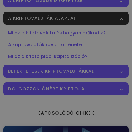
A KRIPTO TŐZSDE MEGÉRTÉSE
A KRIPTOVALUTÁK ALAPJAI
Mi az a kriptovaluta és hogyan működik?
A kriptovaluták rövid története
Mi az a kripto piaci kapitalizáció?
BEFEKTETÉSEK KRIPTOVALUTÁKKAL
DOLGOZZON ÖNÉRT KRIPTOJA
KAPCSOLÓDÓ CIKKEK