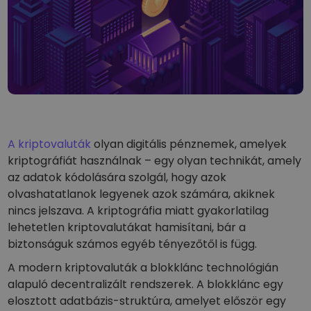
Mi lenne akkor, ha 100 € értékben vásároltam volna…
...ma ennyit érne
Intelligens portfóliók
A kriptovalutákba való befektetés okos módja
Kriptomat pénztárca
Egy biztonságos és egyszerű kriptotárca
Kriptovaluta bevétel
Kapj jutalmakat a kriptod után
A kriptovaluták
olyan digitális pénznemek, amelyek
Trezor
kriptográfiát használnak – egy olyan technikát, amely
Takaríts meg kriptot a jövődért
az adatok kódolására szolgál, hogy azok
olvashatatlanok legyenek azok számára, akiknek
Ismétlődő vásárlás
Rendszeresen ütemezett befektetések (DCA)
nincs jelszava. A kriptográfia miatt gyakorlatilag
lehetetlen kriptovalutákat hamisítani, bár a
Árriasztások
biztonságuk számos egyéb tényezőtől is függ.
Kedvenc tokenjeid valós idejű árfrissítései
A modern kriptovaluták a blokklánc technológián
Eszközök felfedezése
alapuló decentralizált rendszerek. A blokklánc egy
Fedezz fel befektetési lehetőségeket
elosztott adatbázis-struktúra, amelyet először egy