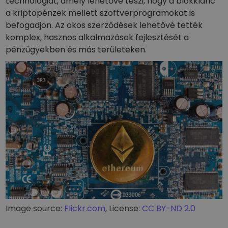
technológiát, amely lehetővé teszi, hogy a blokklánc
a kriptopénzek mellett szoftverprogramokat is
befogadjon. Az okos szerződések lehetővé tették
komplex, hasznos alkalmazások fejlesztését a
pénzügyekben és más területeken.
Image source:
Flickr.com
, License:
CC BY-ND 2.0