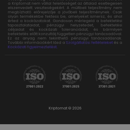
a Kriptomat nem vállal felelősséget az általad esetlegesen
elszenvedett veszteségekért. A múltbeli teljesítmény nem
megbízható előrejelzője a jövőbeli teljesítménynek. Csak
olyan termékekbe fektess be, amelyeket ismersz, és ahol
érted a kockázatokat. Gondosan mérlegeld a befektetési
tapasztalataidat, pénzügyi helyzetedet, befektetési
céljaidat és kockázati toleranciádat, és bármilyen
befektetés előtt konzultálj független pénzügyi tanácsadóval.
Ez az anyag nem tekinthető pénzügyi tanácsadásnak.
További információkért lásd a
Szolgáltatási feltételeket
és a
Kockázati figyelmeztetést
.
Kriptomat © 2026