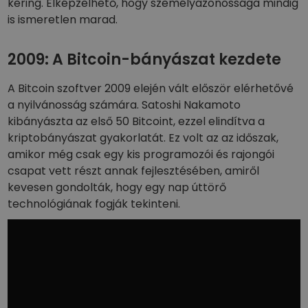
kering. Elképzelhető, hogy személyazonossága mindig
is ismeretlen marad.
2009: A Bitcoin-bányászat kezdete
A Bitcoin szoftver 2009 elején vált először elérhetővé
a nyilvánosság számára. Satoshi Nakamoto
kibányászta az első 50 Bitcoint, ezzel elindítva a
kriptobányászat gyakorlatát. Ez volt az az időszak,
amikor még csak egy kis programozói és rajongói
csapat vett részt annak fejlesztésében, amiről
kevesen gondolták, hogy egy nap úttörő
technológiának fogják tekinteni.