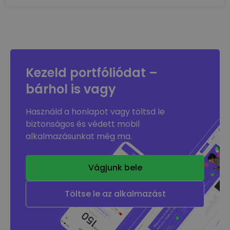
Kezeld portfóliódat –
bárhol is vagy
Használd a honlapot vagy töltsd le
biztonságos és védett mobil
alkalmazásunkat még ma.
Vágjunk bele
Töltse le az alkalmazást