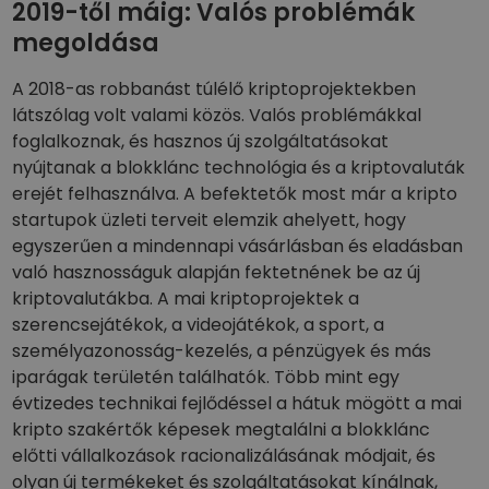
2019-től máig: Valós problémák
megoldása
A 2018-as robbanást túlélő kriptoprojektekben
látszólag volt valami közös. Valós problémákkal
foglalkoznak, és hasznos új szolgáltatásokat
nyújtanak a blokklánc technológia és a kriptovaluták
erejét felhasználva. A befektetők most már a kripto
startupok üzleti terveit elemzik ahelyett, hogy
egyszerűen a mindennapi vásárlásban és eladásban
való hasznosságuk alapján fektetnének be az új
kriptovalutákba. A mai kriptoprojektek a
szerencsejátékok, a videojátékok, a sport, a
személyazonosság-kezelés, a pénzügyek és más
iparágak területén találhatók. Több mint egy
évtizedes technikai fejlődéssel a hátuk mögött a mai
kripto szakértők képesek megtalálni a blokklánc
előtti vállalkozások racionalizálásának módjait, és
olyan új termékeket és szolgáltatásokat kínálnak,