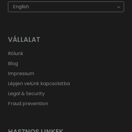
€
EUR
kr
SEK
English
$
USD
fr.
CHF
лв.
BGN
kr
NOK
Kč
CZK
L
RON
VÁLLALAT
ft
HUF
kr.
DKK
zł
PLN
Rólunk
Blog
Impressum
Lépjen velünk kapcsolatba
Legal & Security
Fraud prevention
HASZNOS LINKEK