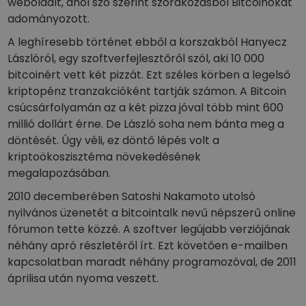
weboldalt, ahol szó szerint szórakozásból Bitcoinokat
adományozott.
A leghíresebb történet ebből a korszakból Hanyecz
Lászlóról, egy szoftverfejlesztőről szól, aki 10 000
bitcoinért vett két pizzát. Ezt széles körben a legelső
kriptopénz tranzakcióként tartják számon. A Bitcoin
csúcsárfolyamán az a két pizza jóval több mint 600
millió dollárt érne. De László soha nem bánta meg a
döntését. Úgy véli, ez döntő lépés volt a
kriptoökoszisztéma növekedésének
megalapozásában.
2010 decemberében Satoshi Nakamoto utolsó
nyilvános üzenetét a bitcointalk nevű népszerű online
fórumon tette közzé. A szoftver legújabb verziójának
néhány apró részletéről írt. Ezt követően e-mailben
kapcsolatban maradt néhány programozóval, de 2011
áprilisa után nyoma veszett.