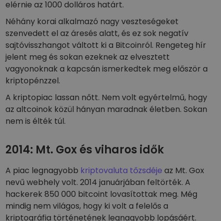
elérnie az 1000 dolláros határt.
Néhány korai alkalmazó nagy veszteségeket
szenvedett el az áresés alatt, és ez sok negatív
sajtóvisszhangot váltott ki a Bitcoinról. Rengeteg hír
jelent meg és sokan ezeknek az elvesztett
vagyonoknak a kapcsán ismerkedtek meg először a
kriptopénzzel.
A kriptopiac lassan nőtt. Nem volt egyértelmű, hogy
az altcoinok közül hányan maradnak életben. Sokan
nem is élték túl.
2014: Mt. Gox és viharos idők
A piac legnagyobb
kriptovaluta tőzsdéje
az Mt. Gox
nevű webhely volt. 2014 januárjában feltörték. A
hackerek 850 000 bitcoint lovasítottak meg. Még
mindig nem világos, hogy ki volt a felelős a
kriptográfia történetének legnagyobb lopásáért.