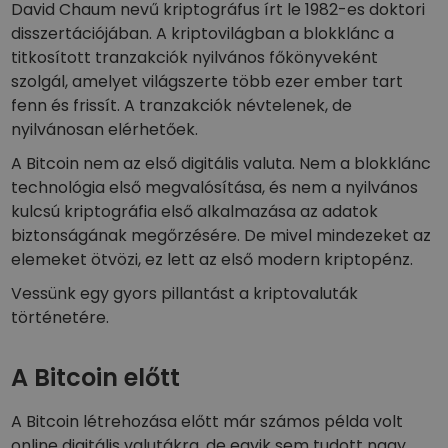
David Chaum nevű kriptográfus írt le 1982-es doktori
Portfólióelemzés
Intelligens betekintés az optimális teljesítmény érdekében
disszertációjában. A kriptovilágban a blokklánc a
titkosított tranzakciók nyilvános főkönyveként
szolgál, amelyet világszerte több ezer ember tart
fenn és frissít. A tranzakciók névtelenek, de
nyilvánosan elérhetőek.
A Bitcoin nem az első digitális valuta. Nem a blokklánc
technológia első megvalósítása, és nem a nyilvános
kulcsú kriptográfia első alkalmazása az adatok
biztonságának megőrzésére. De mivel mindezeket az
elemeket ötvözi, ez lett az első modern kriptopénz.
Vessünk egy gyors pillantást a kriptovaluták
történetére.
A Bitcoin előtt
A Bitcoin létrehozása előtt már számos példa volt
online digitális valutákra, de egyik sem tudott nagy