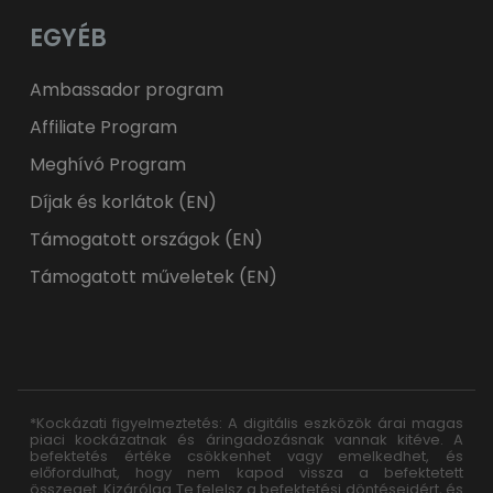
EGYÉB
Ambassador program
Affiliate Program
Meghívó Program
Díjak és korlátok (EN)
Támogatott országok (EN)
Támogatott műveletek (EN)
*Kockázati figyelmeztetés: A digitális eszközök árai magas
piaci kockázatnak és áringadozásnak vannak kitéve. A
befektetés értéke csökkenhet vagy emelkedhet, és
előfordulhat, hogy nem kapod vissza a befektetett
összeget. Kizárólag Te felelsz a befektetési döntéseidért, és