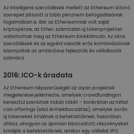
Az intelligens szerződések mellett az Ethereum úttörő
szerepet játszott a több pénznem befogadásának
fogalmában is. Bár az Ethereumnak volt saját
kriptopénze, az Ether, számtalan új tokenprojektet
valósítottak meg az Ethereum blokkláncán. Az okos
szerződések és az egyéni valuták erős kombinációnak
bizonyultak az ambiciózus fejlesztők és vállalkozók
számára.
2016: ICO-k áradata
Az Ethereum népszerűségét az olyan projektek
megjelenése jellemezte, amelyek crowdfundingon
keresztül szereztek induló tőkét – konkrétan az initial
coin offerings (első érmekibocsátás), amelyek során
új tokeneket kínálnak a befektetőknek, hasonlóan
ahhoz, ahogyan az újonnan kibocsátott részvényeket
kínálják a befektetőknek, amikor egy vállalat IPO