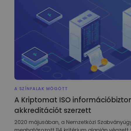
A SZÍNFALAK MÖGÖTT
A Kriptomat ISO információbizto
akkreditációt szerzett
2020 májusában, a Nemzetközi Szabványügyi
meghatározott 114 kritérium alapján végzett 