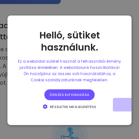
ac
Helló, sütiket
ttal
használunk.
 be a LAUNCHub
kosodott, vezető,
Ez a weboldal sütiket használ a felhasználói élmény
l. A LAUNCHub részben
javítása érdekében. A weboldalunk használatával
újtott oktatás és
Ön hozzájárul az összes süti használatához, a
Cookie szabályzatunknak megfelelően.
ot.
ÖSSZES ELFOGADÁSA
RÉSZLETEK MEGJELENÍTÉSE
ELENGEDHETETLENÜL SZÜKSÉGES
TELJESÍTMÉNY
CÉLZÁS