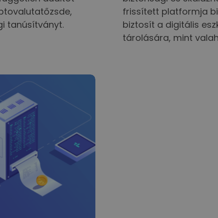
iptovalutatőzsde,
frissített platformj
 tanúsítványt.
biztosít a digitális 
tárolására, mint valah