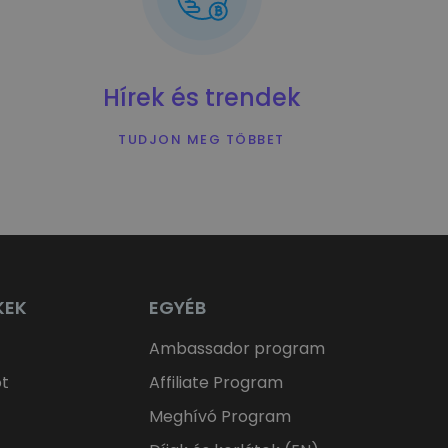
Hírek és trendek
TUDJON MEG TÖBBET
KEK
EGYÉB
Ambassador program
ot
Affiliate Program
Meghívó Program