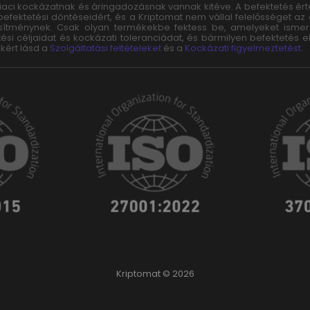
 piaci kockázatnak és áringadozásnak vannak kitéve. A befektetés é
 befektetési döntéseidért, és a Kriptomat nem vállal felelősséget az
jesítménynek. Csak olyan termékekbe fektess be, amelyeket ism
tési céljaidat és kockázati toleranciádat, és bármilyen befektetés e
kért lásd a
Szolgáltatási feltételeket
és a
Kockázati figyelmeztetést
.
Kriptomat © 2026