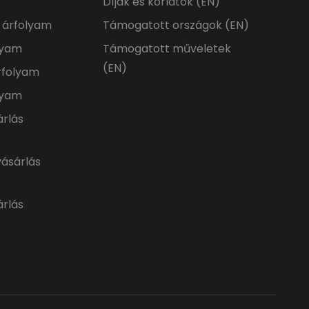
Díjak és korlátok (EN)
a árfolyam
Támogatott országok (EN)
olyam
Támogatott műveletek
(EN)
rfolyam
lyam
árlás
vásárlás
árlás