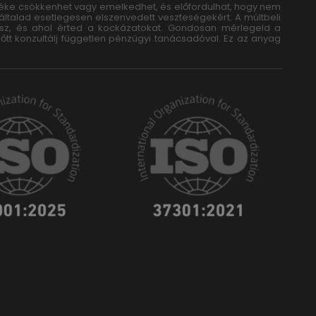
rtéke csökkenhet vagy emelkedhet, és előfordulhat, hogy nem
 általad esetlegesen elszenvedett veszteségekért. A múltbeli
ersz, és ahol érted a kockázatokat. Gondosan mérlegeld a
lőtt konzultálj független pénzügyi tanácsadóval. Ez az anyag