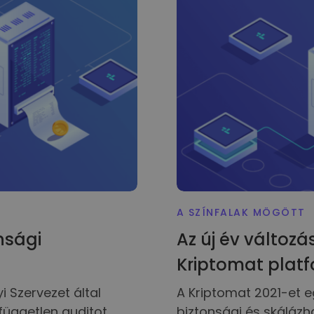
A SZÍNFALAK MÖGÖTT
nsági
Az új év változá
Kriptomat plat
 Szervezet által
A Kriptomat 2021-et eg
független auditot
biztonsági és skálázha