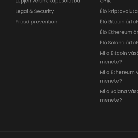
Lépjen velünk kapcsolatba
GYIK
Legal & Security
Élő kriptovalut
Fraud prevention
Élő Bitcoin árf
Élő Ethereum á
Élő Solana árfo
Mi a Bitcoin vás
menete?
Mi a Ethereum 
menete?
Mi a Solana vás
menete?