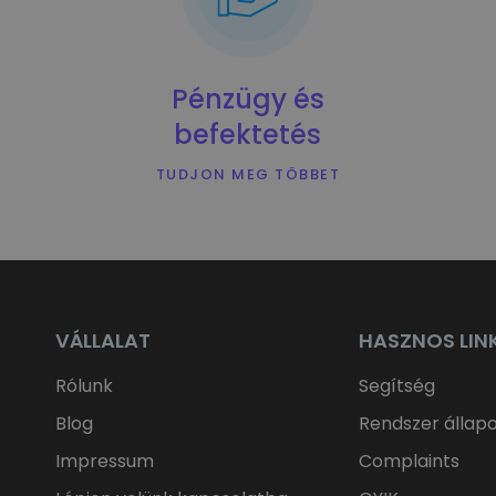
FUNKCIONALITÁS
Pénzügy és
befektetés
TUDJON MEG TÖBBET
VÁLLALAT
HASZNOS LIN
Rólunk
Segítség
Blog
Rendszer állap
Impressum
Complaints