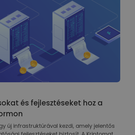
sokat és fejlesztéseket hoz a
formon
y új infrastruktúrával kezdi, amely jelentős
tósági fejlesztéseket biztosít. A Kriptomat