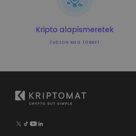
Kripto alapismeretek
TUDJON MEG TÖBBET