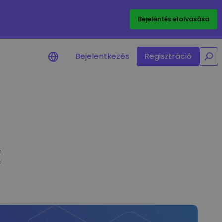
/
Bejelentés elolvasása
Bejelentkezés
Regisztráció
Árriasztások
Kedvenc tokenjeid valós idejű
árfrissítései
t
Eszközök felfedezése
Fedezz fel befektetési lehetőségeket
Portfólióelemzés
Intelligens betekintés az optimális
teljesítmény érdekében