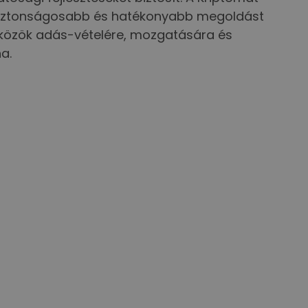
a biztonságosabb és hatékonyabb megoldást
eszközök adás-vételére, mozgatására és
a.