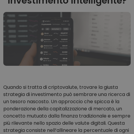
investimento intelligente?
...oggi il valore sarebbe
Portafogli intelligenti
L’investimento intelligente in criptovalute
Wallet Kriptomat
Un wallet di criptovalute semplice e sicuro
Scoperta investimenti
Trova la tua strategia crypto
KriptoEarn
Guadagna premi sulle tue criptovalute
Salvadanaio
Risparmia criptovalute per il tuo futuro
Quando si tratta di criptovalute, trovare la giusta
strategia di investimento può sembrare una ricerca di
Acquisto ricorrente
Investimenti pianificati su base regolare (DCA)
un tesoro nascosto. Un approccio che spicca è la
ponderazione della capitalizzazione di mercato, un
Avvisi di prezzo
concetto mutuato dalla finanza tradizionale e sempre
Aggiornamenti dei prezzi in tempo reale dei tuoi token preferiti
più rilevante nello spazio delle valute digitali. Questa
strategia consiste nell’allineare la percentuale di ogni
Scopri asset