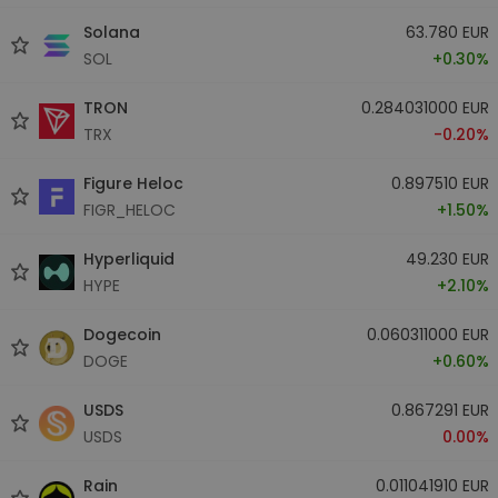
Solana
63.780 EUR
SOL
+0.30%
TRON
0.284031000 EUR
TRX
-0.20%
Figure Heloc
0.897510 EUR
FIGR_HELOC
+1.50%
Hyperliquid
49.230 EUR
HYPE
+2.10%
Dogecoin
0.060311000 EUR
DOGE
+0.60%
USDS
0.867291 EUR
USDS
0.00%
Rain
0.011041910 EUR