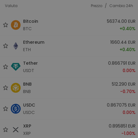
/
Valuta
Prezzo
Cambio 24h
Bitcoin
56374.00 EUR
BTC
+0.40%
Ethereum
1660.44 EUR
ETH
+0.40%
Tether
0.866791 EUR
USDT
0.00%
BNB
512.290 EUR
BNB
-0.70%
USDC
0.867075 EUR
USDC
0.00%
XRP
0.895851 EUR
XRP
-1.00%