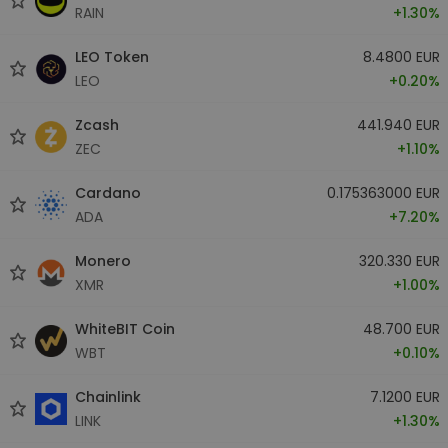
RAIN
+1.30%
LEO Token
8.4800 EUR
LEO
+0.20%
Zcash
441.940 EUR
ZEC
+1.10%
Cardano
0.175363000 EUR
ADA
+7.20%
Monero
320.330 EUR
XMR
+1.00%
WhiteBIT Coin
48.700 EUR
WBT
+0.10%
Chainlink
7.1200 EUR
LINK
+1.30%