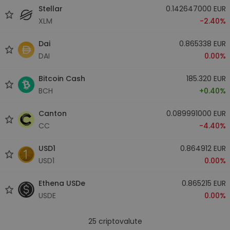
Stellar
0.142647000 EUR
XLM
-2.40%
Dai
0.865338 EUR
DAI
0.00%
Bitcoin Cash
185.320 EUR
BCH
+0.40%
Canton
0.089991000 EUR
CC
-4.40%
USD1
0.864912 EUR
USD1
0.00%
Ethena USDe
0.865215 EUR
USDE
0.00%
25
criptovalute