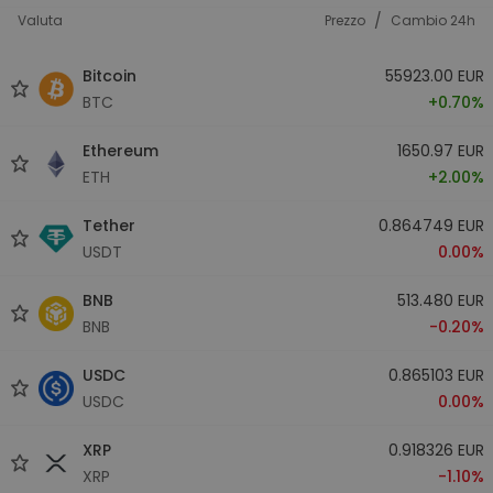
/
Valuta
Prezzo
Cambio 24h
Bitcoin
55923.00 EUR
BTC
+0.70%
Ethereum
1650.97 EUR
ETH
+2.00%
Tether
0.864749 EUR
USDT
0.00%
BNB
513.480 EUR
BNB
-0.20%
USDC
0.865103 EUR
USDC
0.00%
XRP
0.918326 EUR
XRP
-1.10%