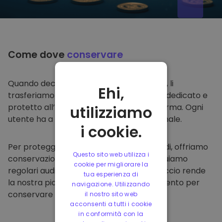
Come dove
conservare
Quando decidi di comprare su
Kriptomat
, li
Ehi,
trasferiamo direttamente nel tuo wallet dedicato e
protetto all’interno della nostra piattaforma. Ogni
utilizziamo
utente ha a disposizione un wallet personale.
i cookie.
Per proteggere i nostri clienti e i loro fondi, offriamo
Questo sito web utilizza i
conservazione offline protetta ed effettuiamo
cookie per migliorare la
regolari audit di sicurezza. Questo approccio rende
tua esperienza di
la nostra piattaforma un punto di riferimento per
navigazione. Utilizzando
conservare e altre criptovalute.
il nostro sito web
acconsenti a tutti i cookie
in conformità con la