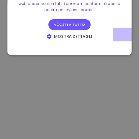
web acconsenti a tutti i cookie in conformità con la
0.080659000 €
-4.80%
3.2B €
nostra policy per i cookie.
ACCETTA TUTTO
MOSTRA DETTAGLI
STRETTAMENTE NECESSARI
PERFORMANCE
TARGETING
FUNZIONALITÀ