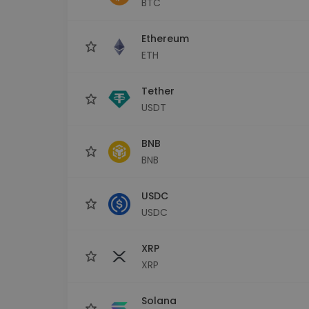
BTC
Scoperta investimenti
Trova la tua strategia cryp
Ethereum
ETH
Tether
USDT
BNB
BNB
USDC
USDC
XRP
XRP
Solana