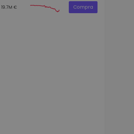
Compra
19.7M €