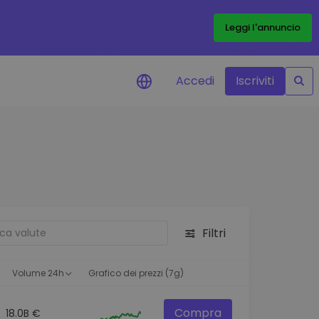
Leggi l'annuncio
Accedi
Iscriviti
di prezzo
menti dei prezzi in tempo
 tuoi token preferiti
 asset
pportunità di investimento
Filtri
 dei dati del
oglio
ioni utili per performance
Volume 24h
Grafico dei prezzi (7g)
Compra
18.0B €