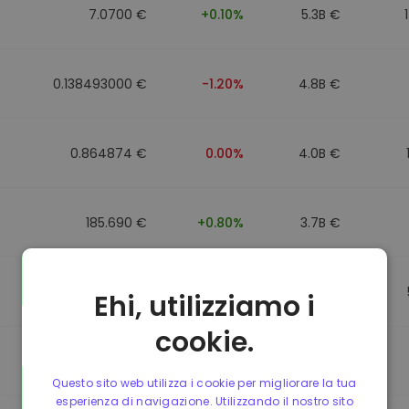
7.0700 €
+0.10%
5.3B €
0.138493000 €
-1.20%
4.8B €
0.864874 €
0.00%
4.0B €
185.690 €
+0.80%
3.7B €
0.864596 €
0.00%
3.5B €
Ehi, utilizziamo i
cookie.
0.864596 €
0.00%
3.4B €
Questo sito web utilizza i cookie per migliorare la tua
esperienza di navigazione. Utilizzando il nostro sito