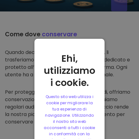
Come dove
conservare
Quando decidi di comprare su
Kriptomat
, li
Ehi,
trasferiamo direttamente nel tuo wallet dedicato e
protetto all’interno della nostra piattaforma. Ogni
utilizziamo
utente ha a disposizione un wallet personale.
i cookie.
Per proteggere i nostri clienti e i loro fondi, offriamo
Questo sito web utilizza i
conservazione offline protetta ed effettuiamo
cookie per migliorare la
regolari audit di sicurezza. Questo approccio rende
tua esperienza di
la nostra piattaforma un punto di riferimento per
navigazione. Utilizzando
conservare e altre criptovalute.
il nostro sito web
acconsenti a tutti i cookie
in conformità con la