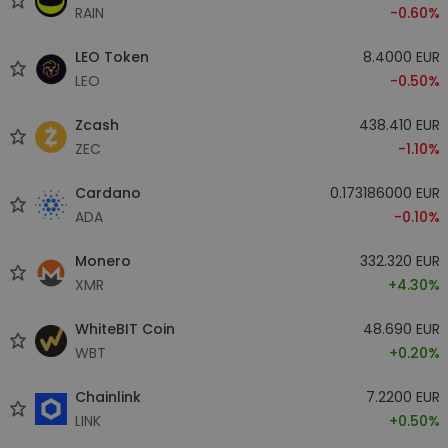
RAIN
-0.60%
LEO Token
8.4000 EUR
LEO
-0.50%
Zcash
438.410 EUR
ZEC
-1.10%
Cardano
0.173186000 EUR
ADA
-0.10%
Monero
332.320 EUR
XMR
+4.30%
WhiteBIT Coin
48.690 EUR
WBT
+0.20%
Chainlink
7.2200 EUR
LINK
+0.50%