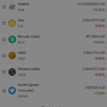
Stellar
0.143206000 EUR
XLM
+3.20%
Dai
0.864975 EUR
DAI
0.00%
Bitcoin Cash
187.880 EUR
BCH
+0.60%
USD1
0.864714 EUR
USD1
0.00%
Ethena USDe
0.864672 EUR
USDE
0.00%
Gram (prev.
1.180000 EUR
Toncoin)
+1.50%
GRAM