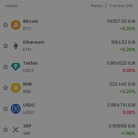
/
Valuta
Prezzo
Cambio 24h
Bitcoin
56307.00 EUR
BTC
+0.20%
Ethereum
1664.52 EUR
ETH
+0.20%
Tether
0.864520 EUR
USDT
0.00%
BNB
523.440 EUR
BNB
+2.20%
USDC
0.864741 EUR
USDC
0.00%
XRP
0.905158 EUR
XRP
+1.90%