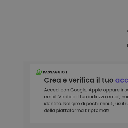
Scoperta investimenti
Trova la tua strategia cryp
PASSAGGIO 1
Crea e verifica il tuo
acc
Accedi con Google, Apple oppure inse
email. Verifica il tuo indirizzo email, 
identità. Nel giro di pochi minuti, usufru
della piattaforma Kriptomat!