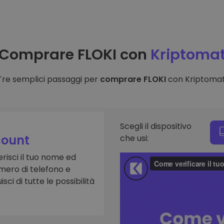
to
Comprare FLOKI con
Kriptoma
Tre semplici passaggi per
comprare FLOKI
con Kriptomat
Scegli il dispositivo
ount
che usi:
risci il tuo nome ed
numero di telefono e
isci di tutte le possibilità