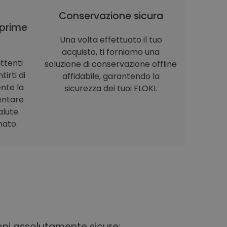
è
Conservazione sicura
prime
Una volta effettuato il tuo
acquisto, ti forniamo una
ttenti
soluzione di conservazione offline
irti di
affidabile, garantendo la
nte la
sicurezza dei tuoi FLOKI.
entare
alute
nato.
ioni assolutamente sicure: