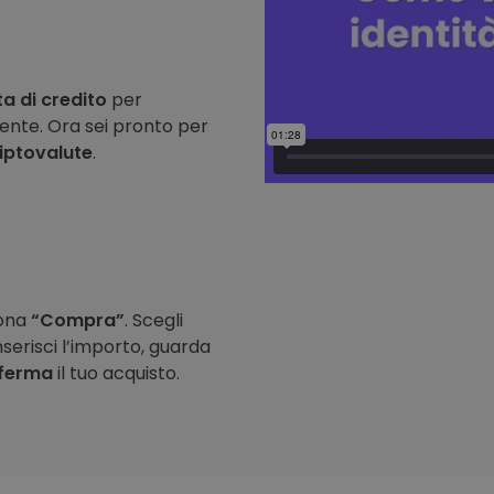
ta di credito
per
ente. Ora sei pronto per
riptovalute
.
iona
“Compra”
. Scegli
nserisci l’importo, guarda
ferma
il tuo acquisto.