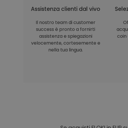
Assistenza clienti dal vivo
Selez
Il nostro team di customer
Of
success è pronto a fornirti
acqu
assistenza e spiegazioni
coin 
velocemente, cortesemente e
nella tua lingua.
Se acquisti FLOKI in EUR 