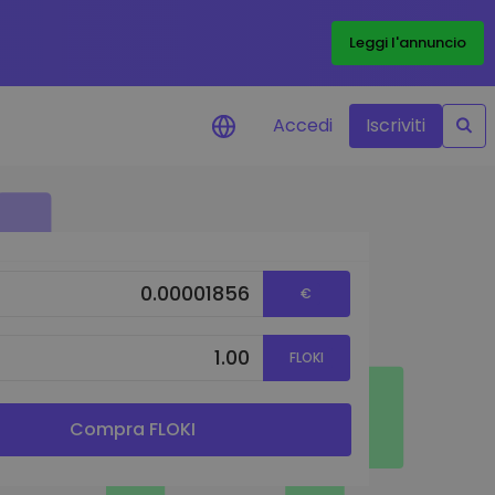
Leggi l'annuncio
Accedi
Iscriviti
di prezzo
menti dei prezzi in tempo
 tuoi token preferiti
€
 asset
pportunità di investimento
FLOKI
 dei dati del
oglio
ioni utili per performance
Compra FLOKI