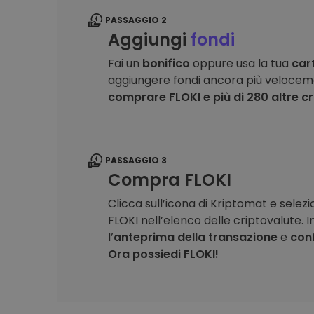
PASSAGGIO 2
Aggiungi
fondi
Fai un
bonifico
oppure usa la tua
car
aggiungere fondi ancora più velocem
comprare FLOKI e più di 280 altre c
PASSAGGIO 3
Compra FLOKI
Clicca sull’icona di Kriptomat e selez
FLOKI nell’elenco delle criptovalute. I
l’
anteprima della transazione
e
con
Ora possiedi FLOKI!