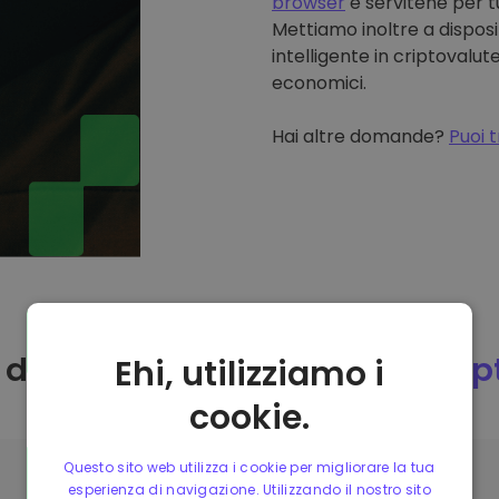
browser
e servitene per tu
Mettiamo inoltre a disposi
intelligente in criptovalute
economici.
Hai altre domande?
Puoi t
 dovrei comprare FLOKI su
Kri
Ehi, utilizziamo i
cookie.
Questo sito web utilizza i cookie per migliorare la tua
esperienza di navigazione. Utilizzando il nostro sito