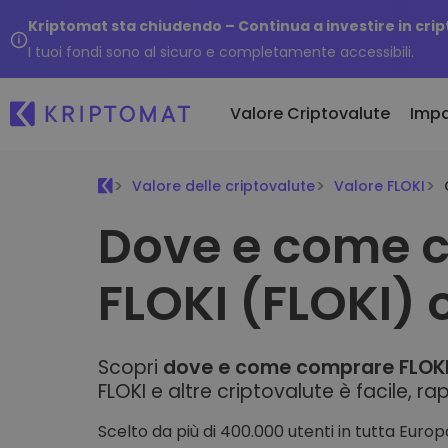
Kriptomat sta chiudendo – Continua a investire in cri
I tuoi fondi sono al sicuro e completamente accessibili.
Valore Criptovalute
Imp
Valore delle criptovalute
Valore FLOKI
Aggiu
Dove e come 
Tutti i prezzi
Compra e vendi cript
Token 
Più di 300 criptovalute
Compra più di 300 criptov
Kripto
FLOKI (FLOKI) 
Top Vincitori & Perdenti
Scambia criptovalute
Cosa 
Trova opportunità di investimento
Oltre 1.000 combinazioni d
avess
...oggi
Portafogli intelligenti
L’investimento intelligente 
Scopri
dove e come comprare FLOK
criptovalute
FLOKI e altre criptovalute è facile, ra
Wallet Kriptomat
Un wallet di criptovalute s
Scelto da più di 400.000 utenti in tutta Europ
sicuro