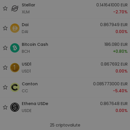
Stellar
0.141641000 EUR
XLM
-2.70%
Dai
0.867949 EUR
DAI
0.00%
Bitcoin Cash
186.080 EUR
BCH
+0.80%
USD1
0.867692 EUR
USD1
0.00%
Canton
0.085773000 EUR
CC
-5.40%
Ethena USDe
0.867648 EUR
USDE
0.00%
25
criptovalute