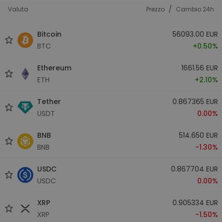
/
Valuta
Prezzo
Cambio 24h
Bitcoin
56093.00 EUR
BTC
+0.50%
Ethereum
1661.56 EUR
ETH
+2.10%
Tether
0.867365 EUR
USDT
0.00%
BNB
514.650 EUR
BNB
-1.30%
USDC
0.867704 EUR
USDC
0.00%
XRP
0.905334 EUR
XRP
-1.50%