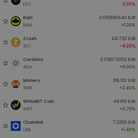
LEO
0.00%
Rain
0.010890440 EUR
RAIN
+1.20%
Zcash
431.720 EUR
ZEC
-4.20%
Cardano
0.178072000 EUR
ADA
+9.00%
Monero
316.130 EUR
XMR
+2.40%
WhiteBIT Coin
48.610 EUR
WBT
+0.70%
Chainlink
7.2200 EUR
LINK
+1.40%