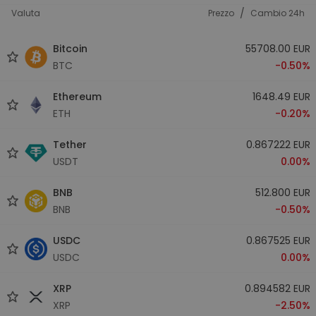
/
Valuta
Prezzo
Cambio 24h
Bitcoin
55708.00 EUR
BTC
-0.50%
Ethereum
1648.49 EUR
ETH
-0.20%
Tether
0.867222 EUR
USDT
0.00%
BNB
512.800 EUR
BNB
-0.50%
USDC
0.867525 EUR
USDC
0.00%
XRP
0.894582 EUR
XRP
-2.50%