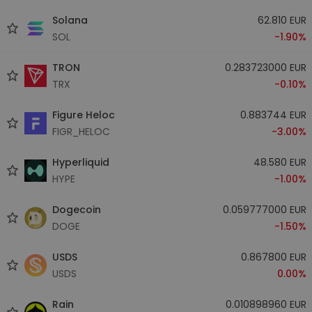
Solana
62.810 EUR
SOL
-1.90%
TRON
0.283723000 EUR
TRX
-0.10%
Figure Heloc
0.883744 EUR
FIGR_HELOC
-3.00%
Hyperliquid
48.580 EUR
HYPE
-1.00%
Dogecoin
0.059777000 EUR
DOGE
-1.50%
USDS
0.867800 EUR
USDS
0.00%
Rain
0.010898960 EUR