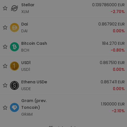
Stellar
0.139786000 EUR
XLM
-2.70%
Dai
0.867902 EUR
DAI
0.00%
Bitcoin Cash
184.270 EUR
BCH
-0.80%
USD1
0.867510 EUR
USD1
0.00%
Ethena USDe
0.867411 EUR
USDE
0.00%
Gram (prev.
1.190000 EUR
Toncoin)
-2.10%
GRAM