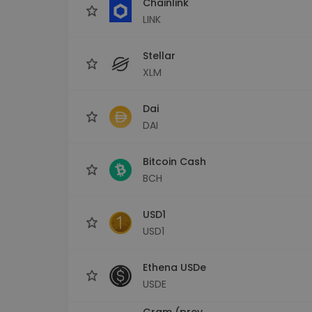
Chainlink
LINK
Stellar
XLM
Dai
DAI
Bitcoin Cash
BCH
USD1
USD1
Ethena USDe
USDE
Gram (prev.