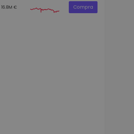
Compra
16.8M €