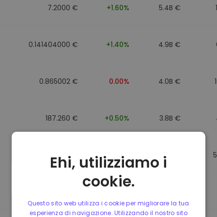
7.2000 €
+1.60%
5.4B €
0.141404000 €
+1.40%
4.9B €
0.865002 €
0.00%
4.0B €
187.260 €
+0.50%
3.8B €
0.864902 €
0.00%
3.5B €
Ehi, utilizziamo i
cookie.
0.864733 €
0.00%
3.4B €
Questo sito web utilizza i cookie per migliorare la tua
esperienza di navigazione. Utilizzando il nostro sito