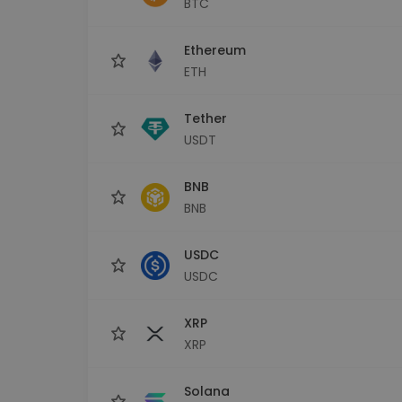
BTC
Scoperta investimenti
Trova la tua strategia cryp
Ethereum
ETH
Tether
USDT
BNB
BNB
USDC
USDC
XRP
XRP
Solana