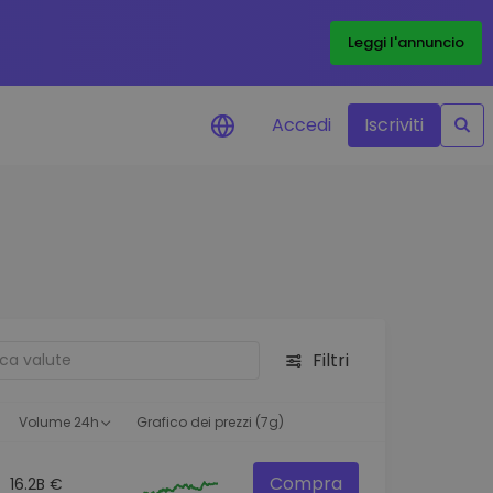
Leggi l'annuncio
Accedi
Iscriviti
di prezzo
menti dei prezzi in tempo
 tuoi token preferiti
 asset
pportunità di investimento
Filtri
 dei dati del
oglio
ioni utili per performance
Volume 24h
Grafico dei prezzi (7g)
Compra
16.2B €