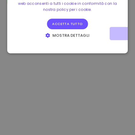
web acconsenti a tutti i cookie in conformità con la
1.180000 €
+1.90%
3.2B €
nostra policy per i cookie.
ACCETTA TUTTO
MOSTRA DETTAGLI
STRETTAMENTE NECESSARI
PERFORMANCE
TARGETING
FUNZIONALITÀ