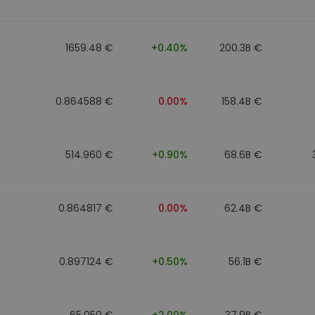
to
1659.48 €
+0.40%
200.3B €
0.864588 €
0.00%
158.4B €
514.960 €
+0.90%
68.6B €
0.864817 €
0.00%
62.4B €
0.897124 €
+0.50%
56.1B €
65.050 €
+2.00%
37.9B €