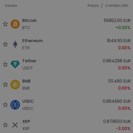
/
Valuta
Prezzo
Cambio 24h
Bitcoin
55852.00 EUR
BTC
+0.30%
Ethereum
1649.93 EUR
ETH
0.00%
Tether
0.864298 EUR
USDT
0.00%
BNB
511.480 EUR
BNB
0.00%
USDC
0.864560 EUR
USDC
0.00%
XRP
0.878503 EUR
XRP
-3.00%