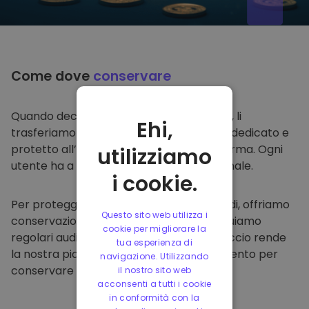
Come dove
conservare
Quando decidi di comprare su
Kriptomat
, li
Ehi,
trasferiamo direttamente nel tuo wallet dedicato e
protetto all’interno della nostra piattaforma. Ogni
utilizziamo
utente ha a disposizione un wallet personale.
i cookie.
Per proteggere i nostri clienti e i loro fondi, offriamo
Questo sito web utilizza i
conservazione offline protetta ed effettuiamo
cookie per migliorare la
regolari audit di sicurezza. Questo approccio rende
tua esperienza di
la nostra piattaforma un punto di riferimento per
navigazione. Utilizzando
conservare e altre criptovalute.
il nostro sito web
acconsenti a tutti i cookie
in conformità con la