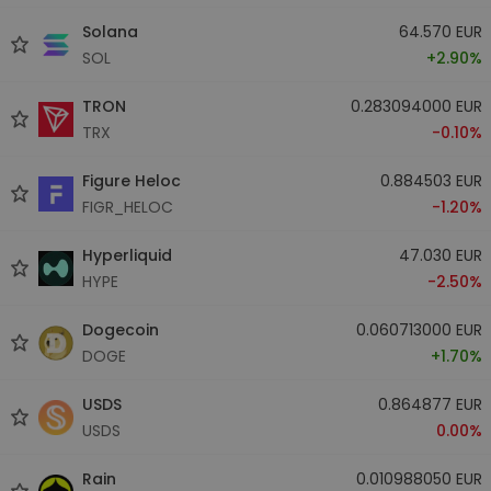
Solana
64.570 EUR
SOL
+2.90%
TRON
0.283094000 EUR
TRX
-0.10%
Figure Heloc
0.884503 EUR
FIGR_HELOC
-1.20%
Hyperliquid
47.030 EUR
HYPE
-2.50%
Dogecoin
0.060713000 EUR
DOGE
+1.70%
USDS
0.864877 EUR
USDS
0.00%
Rain
0.010988050 EUR