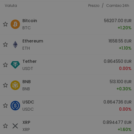
/
Valuta
Prezzo
Cambio 24h
Bitcoin
56207.00 EUR
BTC
+1.20%
Ethereum
1658.55 EUR
ETH
+1.10%
Tether
0.864550 EUR
USDT
0.00%
BNB
513.100 EUR
BNB
+0.30%
USDC
0.864736 EUR
USDC
0.00%
XRP
0.894477 EUR
XRP
+1.60%