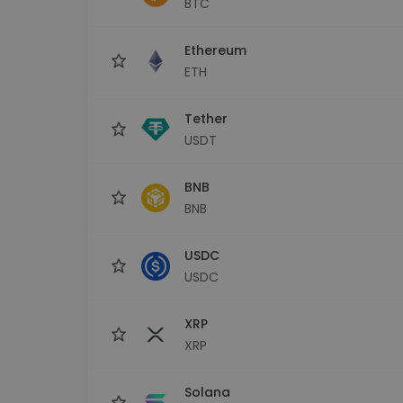
BTC
Scoperta investimenti
Trova la tua strategia cryp
Ethereum
ETH
Tether
USDT
BNB
BNB
USDC
USDC
XRP
XRP
Solana