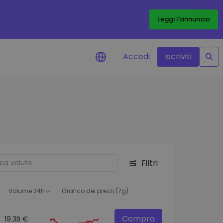
Leggi l'annuncio
Accedi
Iscriviti
di prezzo
menti dei prezzi in tempo
 tuoi token preferiti
 asset
pportunità di investimento
Filtri
 dei dati del
oglio
ioni utili per performance
Volume 24h
Grafico dei prezzi (7g)
Compra
19.3B €