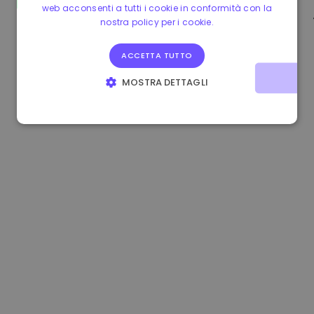
web acconsenti a tutti i cookie in conformità con la
0.865673 €
-0.10%
3.4B €
nostra policy per i cookie.
ACCETTA TUTTO
MOSTRA DETTAGLI
STRETTAMENTE NECESSARI
PERFORMANCE
TARGETING
FUNZIONALITÀ