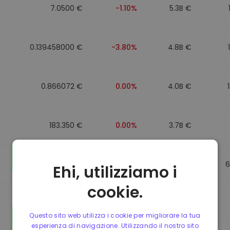
7.0500 €
-1.10%
5.3B €
0.139458000 €
-3.80%
4.8B €
0.866072 €
0.00%
4.0B €
183.350 €
0.00%
3.7B €
0.865650 €
0.00%
3.5B €
6
Ehi, utilizziamo i
cookie.
0.087241000 €
-6.90%
3.4B €
Questo sito web utilizza i cookie per migliorare la tua
esperienza di navigazione. Utilizzando il nostro sito