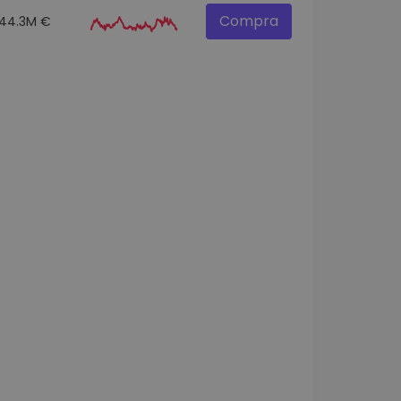
Compra
44.3M €