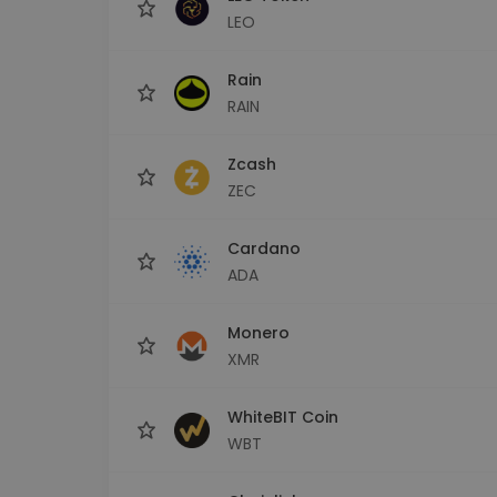
LEO
Rain
RAIN
Zcash
ZEC
Cardano
ADA
Monero
XMR
WhiteBIT Coin
WBT