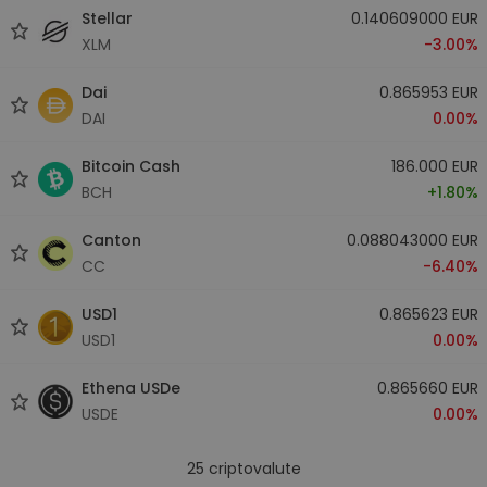
Stellar
0.140609000 EUR
XLM
-3.00%
Dai
0.865953 EUR
DAI
0.00%
Bitcoin Cash
186.000 EUR
BCH
+1.80%
Canton
0.088043000 EUR
CC
-6.40%
USD1
0.865623 EUR
USD1
0.00%
Ethena USDe
0.865660 EUR
USDE
0.00%
25
criptovalute