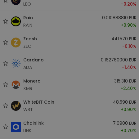
LEO
-0.20%
Rain
0.010888810 EUR
RAIN
+0.90%
Zcash
441.570 EUR
ZEC
-0.10%
Cardano
0.162760000 EUR
ADA
-1.40%
Monero
315.310 EUR
XMR
+2.40%
WhiteBIT Coin
48.590 EUR
WBT
+0.90%
Chainlink
7.0900 EUR
LINK
+0.70%