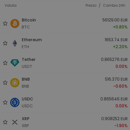
/
Valuta
Prezzo
Cambio 24h
Bitcoin
56129.00 EUR
BTC
+0.80%
Ethereum
1653.74 EUR
ETH
+2.20%
Tether
0.865276 EUR
USDT
0.00%
BNB
516.370 EUR
BNB
-0.60%
USDC
0.865646 EUR
USDC
0.00%
XRP
0.908252 EUR
XRP
-1.90%