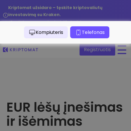
Kriptomat užsidaro – tęskite kriptovaliutų
investavimą su Kraken.
Jūsų lėšos yra saugios ir visiškai prieinamos.
/
Skaityti pranešimą
Kompiuteris
Telefonas
Registruotis
Visos kainos
Daugiau nei 300 kriptovaliutų
Pelningiausi ir nuostolingiausi
Ieškokite investavimo galimybių
Pirkti ir parduoti kriptovaliutą
EUR lėšų įnešimas
Pirkite ir rinkitės iš daugiau nei 300 kriptovaliutų
Kątik pridėta
ir išėmimas
Naujai įtraukti žetonai Kriptomat platformoje
Keitimasis kriptovaliutomis
Daugiau nei 1000 porų variantų
Kas, jeigu pirkčiau už 100 €…