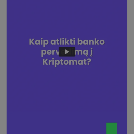
Atraskite investavimo galimybes
Portfelio analizė
Protingos įžvalgos, užtikrinančios optimalų rezultatą