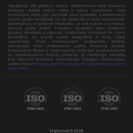
*Įspėjimas dėl galimos rizikos: skaitmeninio turto kainoms
būdinga didelė rinkos rizika ir kainų svyravimai. Jūsų
investicijos vertė gali sumažėti arba padidėti, o investuotos
sumos galite neatgauti. Tik jūs atsakote už savo investicinius
sprendimus, Kriptomat neatsako už bet kokius nuostolius,
kuriuos galite patirti. Praeities rezultatai nėra patikima
būsimų rezultatų prognozė. Turėtumėte investuoti tik į tuos
produktus, su kuriais esate susipažinę ir kurių riziką
suprantate. Prieš investuodami turėtumėte atidžiai
apsvarstyti savo investavimo patirtį, finansinę padėtį,
investavimo tikslus ir toleruojamą riziką bei pasikonsultuoti
su nepriklausomu finansų patarėju. Ši medžiaga neturėtų
būti laikoma finansine konsultacija. Daugiau informacijos
rasite mūsų
Paslaugų teikimo sąlygose taisyklėse
ir
Įspėjime
apie riziką
.
Kriptomat © 2026