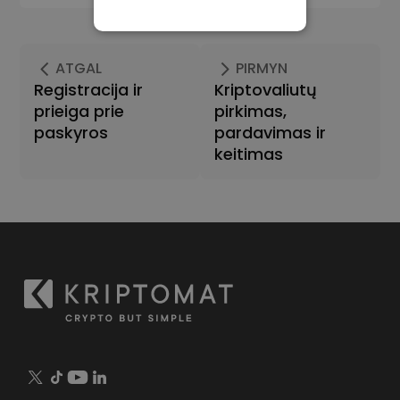
BŪTINIEJI
VEIKIMĄ GERINANTYS
ATGAL
PIRMYN
TIKSLINIAI
Registracija ir
Kriptovaliutų
prieiga prie
pirkimas,
FUNKCINIAI
paskyros
pardavimas ir
keitimas