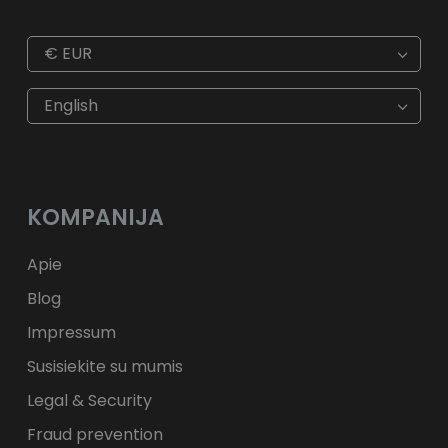
€
EUR
€
EUR
kr
SEK
English
$
USD
fr.
CHF
лв.
BGN
kr
NOK
Kč
CZK
L
RON
KOMPANIJA
ft
HUF
kr.
DKK
zł
PLN
Apie
Blog
Impressum
Susisiekite su mumis
Legal & Security
Fraud prevention