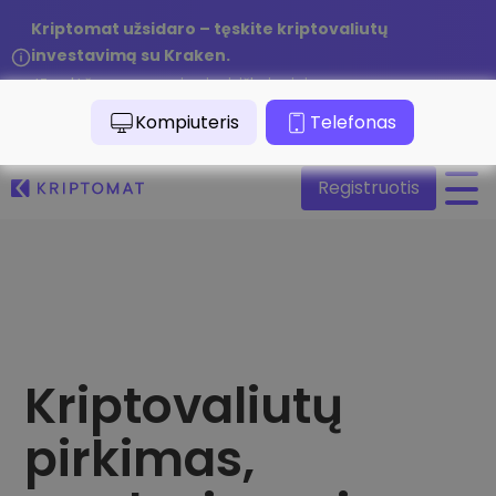
Kriptomat užsidaro – tęskite kriptovaliutų
investavimą su Kraken.
Jūsų lėšos yra saugios ir visiškai prieinamos.
/
Skaityti pranešimą
Kompiuteris
Telefonas
Registruotis
Visos kainos
Daugiau nei 300 kriptovaliutų
Pelningiausi ir nuostolingiausi
Ieškokite investavimo galimybių
Pirkti ir parduoti kriptovaliutą
Kriptovaliutų
Pirkite ir rinkitės iš daugiau nei 300 kriptovaliutų
Kątik pridėta
pirkimas,
Naujai įtraukti žetonai Kriptomat platformoje
Keitimasis kriptovaliutomis
Daugiau nei 1000 porų variantų
Kas, jeigu pirkčiau už 100 €…