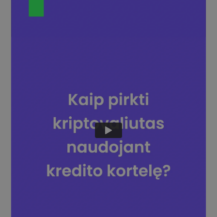
Atraskite investavimo galimybes
Portfelio analizė
Protingos įžvalgos, užtikrinančios optimalų rezultatą