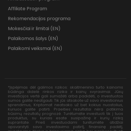
Affiliate Program
Rekomendacijos programa
Mokesčiai ir limitai (EN)
Palaikomos šalys (EN)
Palaikomi veiksmai (EN)
*Įspėjimas dėl galimos rizikos: skaitmeninio turto kainoms
būdinga didelė rinkos rizika ir kainų svyravimai. Jūsų
investicijos vertė gali sumažėti arba padidėti, o investuotos
sumos galite neatgauti. Tik jūs atsakote už savo investicinius
sprendimus, Kriptomat neatsako už bet kokius nuostolius,
kuriuos galite patirti. Praeities rezultatai nėra patikima
būsimų rezultatų prognozė. Turėtumėte investuoti tik į tuos
produktus, su kuriais esate susipažinę ir kurių riziką
suprantate. Prieš investuodami turėtumėte atidžiai
apsvarstyti savo investavimo patirtį, finansinę padėtį,