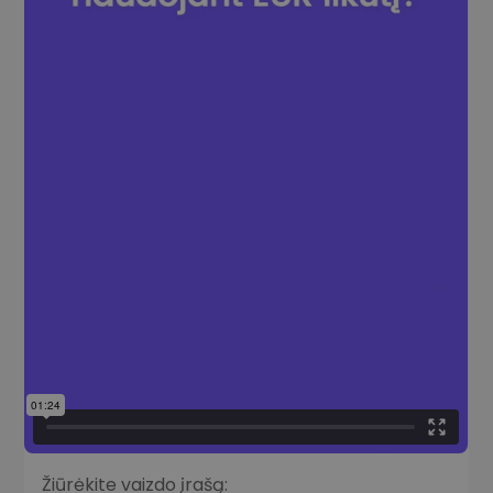
Žiūrėkite vaizdo įrašą: