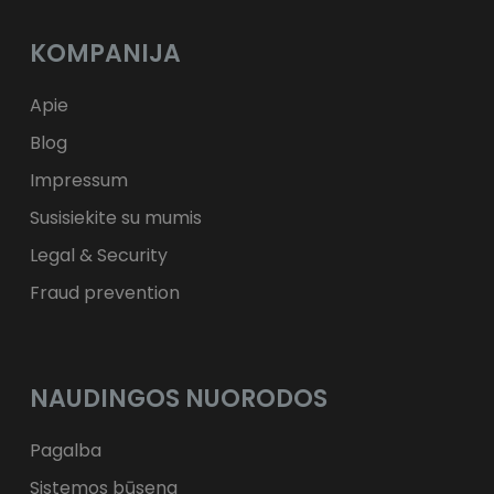
Kč
CZK
L
RON
KOMPANIJA
ft
HUF
kr.
DKK
zł
PLN
Apie
Blog
Impressum
Susisiekite su mumis
Legal & Security
Fraud prevention
NAUDINGOS NUORODOS
Pagalba
Sistemos būsena