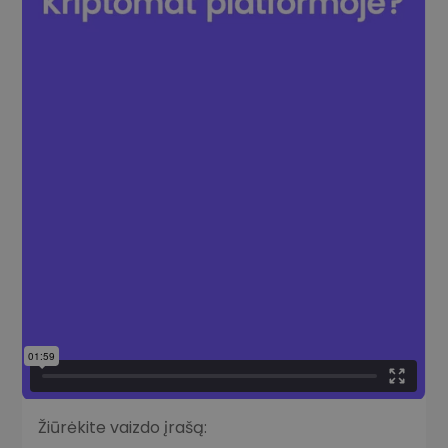
Žiūrėkite vaizdo įrašą: