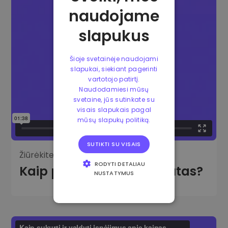
naudojame
slapukus
Šioje svetainėje naudojami
slapukai, siekiant pagerinti
vartotojo patirtį.
Naudodamiesi mūsų
svetaine, jūs sutinkate su
visais slapukais pagal
mūsų slapukų politiką.
SUTIKTI SU VISAIS
Žiūrėkite vaizdo įrašą:
RODYTI DETALIAU
Kaip parduoti kriptovaliutas?
NUSTATYMUS
BŪTINIEJI
VEIKIMĄ GERINANTYS