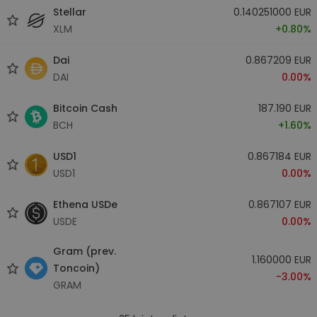
Stellar
0.140251000 EUR
XLM
+0.80%
Dai
0.867209 EUR
DAI
0.00%
Bitcoin Cash
187.190 EUR
BCH
+1.60%
USD1
0.867184 EUR
USD1
0.00%
Ethena USDe
0.867107 EUR
USDE
0.00%
Gram (prev.
1.160000 EUR
Toncoin)
-3.00%
GRAM