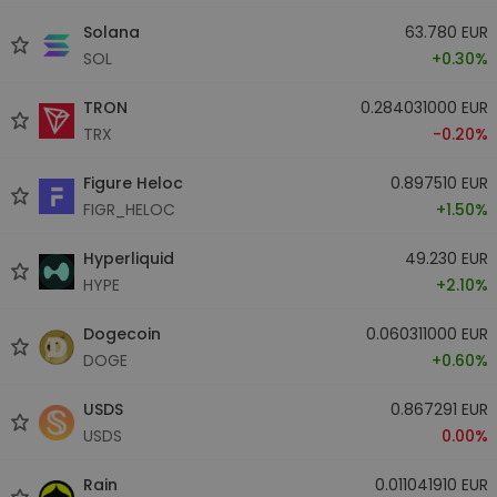
Solana
63.780 EUR
SOL
+0.30%
TRON
0.284031000 EUR
TRX
-0.20%
Figure Heloc
0.897510 EUR
FIGR_HELOC
+1.50%
Hyperliquid
49.230 EUR
HYPE
+2.10%
Dogecoin
0.060311000 EUR
DOGE
+0.60%
USDS
0.867291 EUR
USDS
0.00%
Rain
0.011041910 EUR