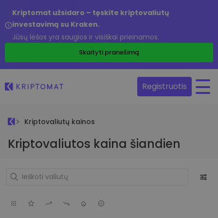
Kriptomat užsidaro – tęskite kriptovaliutų
investavimą su Kraken.
Jūsų lėšos yra saugios ir visiškai prieinamos.
Skaityti pranešimą
Registruotis
Kriptovaliutų kainos
Kriptovaliutos kaina šiandien