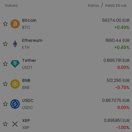
/
Valiuta
Kaina
Keisti 24 val.
Bitcoin
56374.00 EUR
BTC
+0.40%
Ethereum
1660.44 EUR
ETH
+0.40%
Tether
0.866791 EUR
USDT
0.00%
BNB
512.290 EUR
BNB
-0.70%
USDC
0.867075 EUR
USDC
0.00%
XRP
0.895851 EUR
XRP
-1.00%