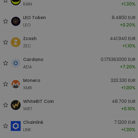
RAIN
+1.30%
LEO Token
8.4800 EUR
LEO
+0.20%
Zcash
441.940 EUR
ZEC
+1.10%
Cardano
0.175363000 EUR
ADA
+7.20%
Monero
320.330 EUR
XMR
+1.00%
WhiteBIT Coin
48.700 EUR
WBT
+0.10%
Chainlink
7.1200 EUR
LINK
+1.30%