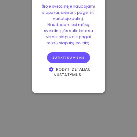
Šioje svetainėje naudojami
slapukai, siekiant pagerinti
vartotojo patirtį.
Naudodamiesi mūsų
svetaine, jūs sutinkate su
visais slapukais pagal
mūsų slapukų politiką.
SUTIKTI SU VISAIS
RODYTI DETALIAU
NUSTATYMUS
BŪTINIEJI
VEIKIMĄ GERINANTYS
TIKSLINIAI
FUNKCINIAI